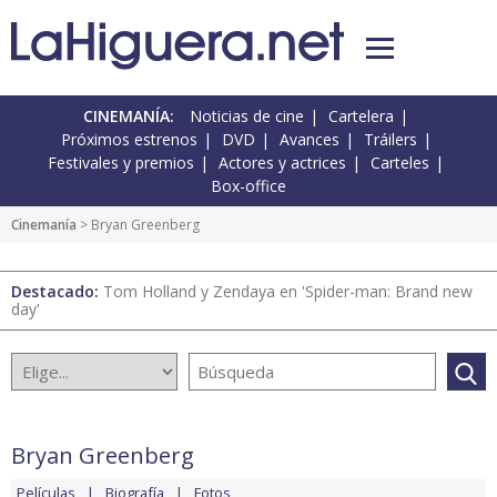
CINEMANÍA:
Noticias de cine
Cartelera
Próximos estrenos
DVD
Avances
Tráilers
Festivales y premios
Actores y actrices
Carteles
Box-office
Cinemanía
> Bryan Greenberg
Destacado:
Tom Holland y Zendaya en 'Spider-man: Brand new
day'
Bryan Greenberg
Películas
Biografía
Fotos