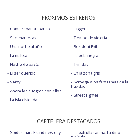
PROXIMOS ESTRENOS
Cómo robar un banco
Digger
Sacamantecas
Tiempo de victoria
Una noche al año
Resident Evil
La maleta
La bola negra
Noche de paz 2
Trinidad
El ser querido
En la zona gris
Verity
Scrooge y los fantasmas de la
Navidad
Ahora los suegros son ellos
Street Fighter
La isla olvidada
CARTELERA DESTACADOS
Spider-man: Brand new day
La patrulla canina: La dino
película