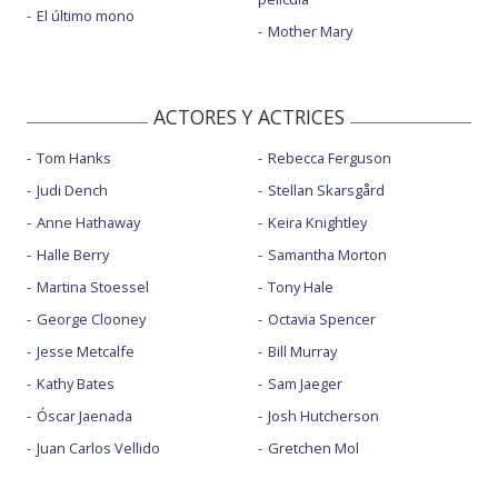
El último mono
Mother Mary
ACTORES Y ACTRICES
Tom Hanks
Rebecca Ferguson
Judi Dench
Stellan Skarsgård
Anne Hathaway
Keira Knightley
Halle Berry
Samantha Morton
Martina Stoessel
Tony Hale
George Clooney
Octavia Spencer
Jesse Metcalfe
Bill Murray
Kathy Bates
Sam Jaeger
Óscar Jaenada
Josh Hutcherson
Juan Carlos Vellido
Gretchen Mol