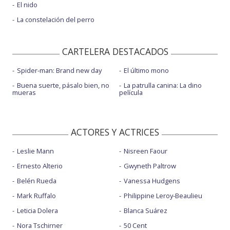
El nido
La constelación del perro
CARTELERA DESTACADOS
Spider-man: Brand new day
El último mono
Buena suerte, pásalo bien, no
La patrulla canina: La dino
mueras
película
ACTORES Y ACTRICES
Leslie Mann
Nisreen Faour
Ernesto Alterio
Gwyneth Paltrow
Belén Rueda
Vanessa Hudgens
Mark Ruffalo
Philippine Leroy-Beaulieu
Leticia Dolera
Blanca Suárez
Nora Tschirner
50 Cent