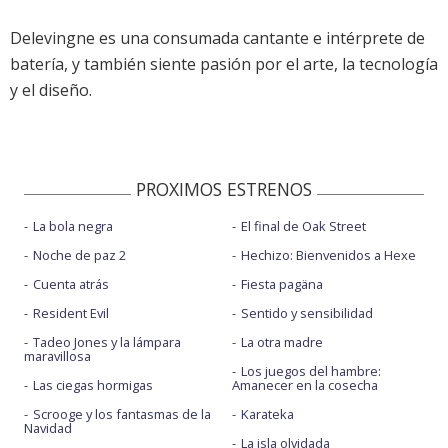
Delevingne es una consumada cantante e intérprete de
batería, y también siente pasión por el arte, la tecnología
y el diseño.
PROXIMOS ESTRENOS
La bola negra
El final de Oak Street
Noche de paz 2
Hechizo: Bienvenidos a Hexe
Cuenta atrás
Fiesta pagäna
Resident Evil
Sentido y sensibilidad
Tadeo Jones y la lámpara
La otra madre
maravillosa
Los juegos del hambre:
Las ciegas hormigas
Amanecer en la cosecha
Scrooge y los fantasmas de la
Karateka
Navidad
La isla olvidada