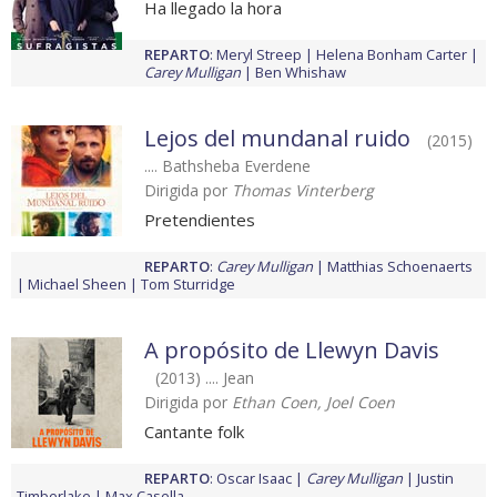
Ha llegado la hora
REPARTO
:
Meryl Streep
Helena Bonham Carter
Carey Mulligan
Ben Whishaw
Lejos del mundanal ruido
(2015)
.... Bathsheba Everdene
Dirigida por
Thomas Vinterberg
Pretendientes
REPARTO
:
Carey Mulligan
Matthias Schoenaerts
Michael Sheen
Tom Sturridge
A propósito de Llewyn Davis
(2013) .... Jean
Dirigida por
Ethan Coen, Joel Coen
Cantante folk
REPARTO
:
Oscar Isaac
Carey Mulligan
Justin
Timberlake
Max Casella