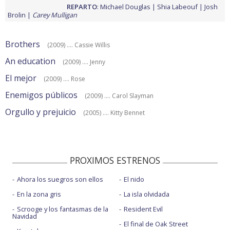
REPARTO
:
Michael Douglas
Shia Labeouf
Josh
Brolin
Carey Mulligan
Brothers
(2009) .... Cassie Willis
An education
(2009) .... Jenny
El mejor
(2009) .... Rose
Enemigos públicos
(2009) .... Carol Slayman
Orgullo y prejuicio
(2005) .... Kitty Bennet
PROXIMOS ESTRENOS
Ahora los suegros son ellos
El nido
En la zona gris
La isla olvidada
Scrooge y los fantasmas de la
Resident Evil
Navidad
El final de Oak Street