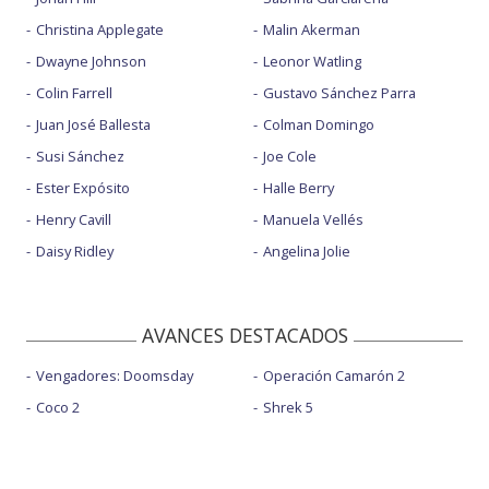
Christina Applegate
Malin Akerman
Dwayne Johnson
Leonor Watling
Colin Farrell
Gustavo Sánchez Parra
Juan José Ballesta
Colman Domingo
Susi Sánchez
Joe Cole
Ester Expósito
Halle Berry
Henry Cavill
Manuela Vellés
Daisy Ridley
Angelina Jolie
AVANCES DESTACADOS
Vengadores: Doomsday
Operación Camarón 2
Coco 2
Shrek 5