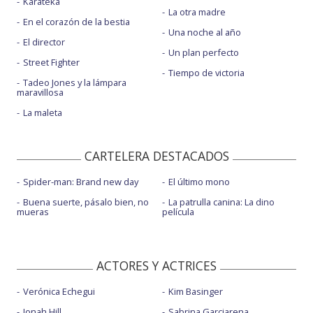
Karateka
La otra madre
En el corazón de la bestia
Una noche al año
El director
Un plan perfecto
Street Fighter
Tiempo de victoria
Tadeo Jones y la lámpara
maravillosa
La maleta
CARTELERA DESTACADOS
Spider-man: Brand new day
El último mono
Buena suerte, pásalo bien, no
La patrulla canina: La dino
mueras
película
ACTORES Y ACTRICES
Verónica Echegui
Kim Basinger
Jonah Hill
Sabrina Garciarena