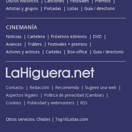
Discos históricos
Canciones
Festivales
Premios
Artistas y grupos
Portadas
Listas
Guía / directorio
CINEMANÍA
Noticias
Cartelera
Próximos estrenos
DVD
Avances
Tráilers
Festivales + premios
Actores y actrices
Carteles
Box-office
Guía / directorio
Contacto
Redacción
Recomienda
Sugiere una web
Aspectos legales
Política de privacidad
(
Cambiar
)
Cookies
Publicidad y webmasters
RSS
Otros servicios:
Chistes
|
Top10Listas.com