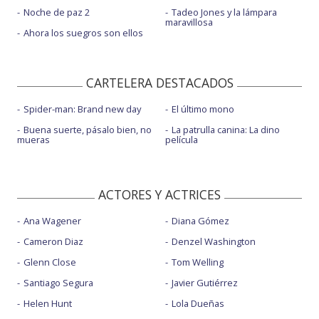
Noche de paz 2
Tadeo Jones y la lámpara
maravillosa
Ahora los suegros son ellos
CARTELERA DESTACADOS
Spider-man: Brand new day
El último mono
Buena suerte, pásalo bien, no
La patrulla canina: La dino
mueras
película
ACTORES Y ACTRICES
Ana Wagener
Diana Gómez
Cameron Diaz
Denzel Washington
Glenn Close
Tom Welling
Santiago Segura
Javier Gutiérrez
Helen Hunt
Lola Dueñas