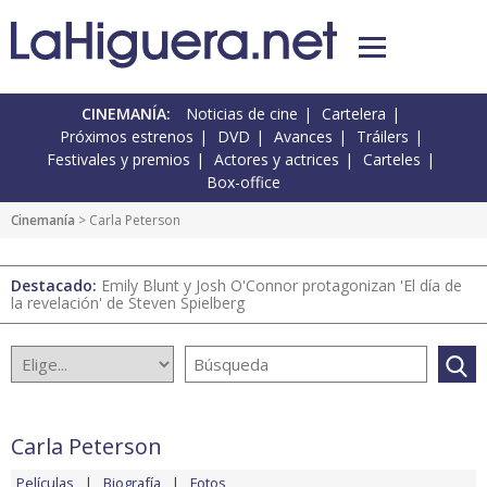
CINEMANÍA:
Noticias de cine
Cartelera
Próximos estrenos
DVD
Avances
Tráilers
Festivales y premios
Actores y actrices
Carteles
Box-office
Cinemanía
> Carla Peterson
Destacado:
Emily Blunt y Josh O'Connor protagonizan 'El día de
la revelación' de Steven Spielberg
Carla Peterson
Películas
Biografía
Fotos