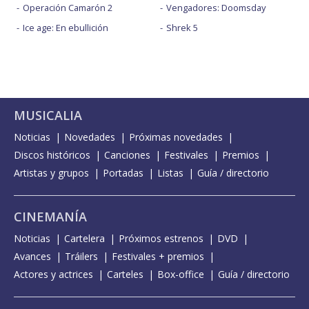
Operación Camarón 2
Vengadores: Doomsday
Ice age: En ebullición
Shrek 5
MUSICALIA
Noticias
Novedades
Próximas novedades
Discos históricos
Canciones
Festivales
Premios
Artistas y grupos
Portadas
Listas
Guía / directorio
CINEMANÍA
Noticias
Cartelera
Próximos estrenos
DVD
Avances
Tráilers
Festivales + premios
Actores y actrices
Carteles
Box-office
Guía / directorio