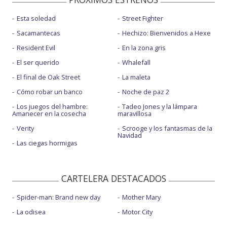
Esta soledad
Street Fighter
Sacamantecas
Hechizo: Bienvenidos a Hexe
Resident Evil
En la zona gris
El ser querido
Whalefall
El final de Oak Street
La maleta
Cómo robar un banco
Noche de paz 2
Los juegos del hambre:
Tadeo Jones y la lámpara
Amanecer en la cosecha
maravillosa
Verity
Scrooge y los fantasmas de la
Navidad
Las ciegas hormigas
CARTELERA DESTACADOS
Spider-man: Brand new day
Mother Mary
La odisea
Motor City