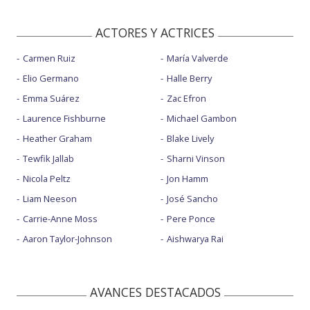
ACTORES Y ACTRICES
Carmen Ruiz
María Valverde
Elio Germano
Halle Berry
Emma Suárez
Zac Efron
Laurence Fishburne
Michael Gambon
Heather Graham
Blake Lively
Tewfik Jallab
Sharni Vinson
Nicola Peltz
Jon Hamm
Liam Neeson
José Sancho
Carrie-Anne Moss
Pere Ponce
Aaron Taylor-Johnson
Aishwarya Rai
AVANCES DESTACADOS