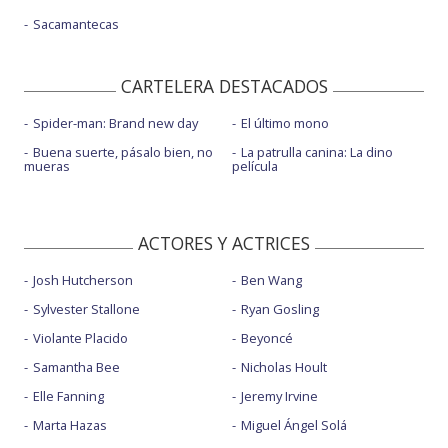
Sacamantecas
CARTELERA DESTACADOS
Spider-man: Brand new day
El último mono
Buena suerte, pásalo bien, no
La patrulla canina: La dino
mueras
película
ACTORES Y ACTRICES
Josh Hutcherson
Ben Wang
Sylvester Stallone
Ryan Gosling
Violante Placido
Beyoncé
Samantha Bee
Nicholas Hoult
Elle Fanning
Jeremy Irvine
Marta Hazas
Miguel Ángel Solá