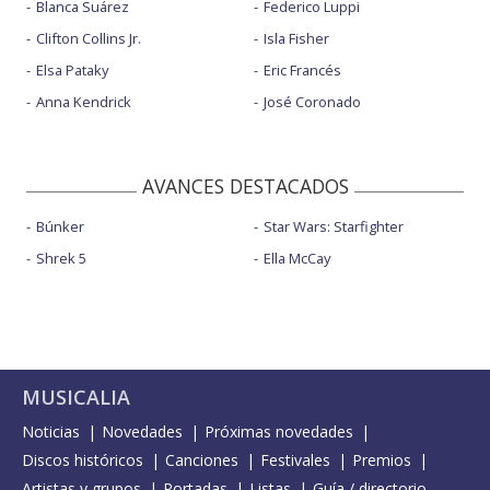
Blanca Suárez
Federico Luppi
Clifton Collins Jr.
Isla Fisher
Elsa Pataky
Eric Francés
Anna Kendrick
José Coronado
AVANCES DESTACADOS
Búnker
Star Wars: Starfighter
Shrek 5
Ella McCay
MUSICALIA
Noticias
Novedades
Próximas novedades
Discos históricos
Canciones
Festivales
Premios
Artistas y grupos
Portadas
Listas
Guía / directorio