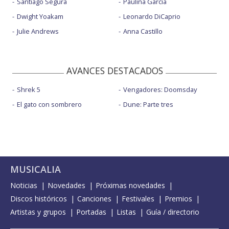
Santiago Segura
Paulina García
Dwight Yoakam
Leonardo DiCaprio
Julie Andrews
Anna Castillo
AVANCES DESTACADOS
Shrek 5
Vengadores: Doomsday
El gato con sombrero
Dune: Parte tres
MUSICALIA
Noticias
Novedades
Próximas novedades
Discos históricos
Canciones
Festivales
Premios
Artistas y grupos
Portadas
Listas
Guía / directorio