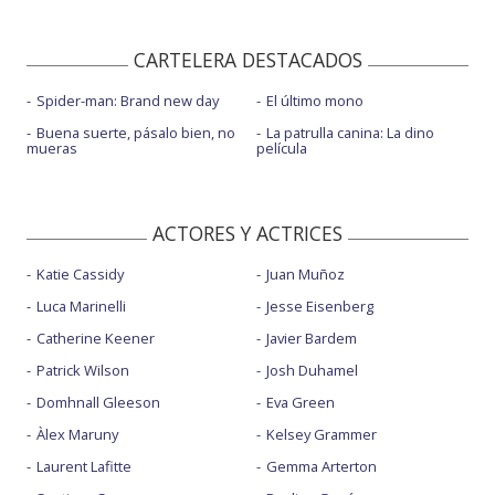
CARTELERA DESTACADOS
Spider-man: Brand new day
El último mono
Buena suerte, pásalo bien, no
La patrulla canina: La dino
mueras
película
ACTORES Y ACTRICES
Katie Cassidy
Juan Muñoz
Luca Marinelli
Jesse Eisenberg
Catherine Keener
Javier Bardem
Patrick Wilson
Josh Duhamel
Domhnall Gleeson
Eva Green
Àlex Maruny
Kelsey Grammer
Laurent Lafitte
Gemma Arterton