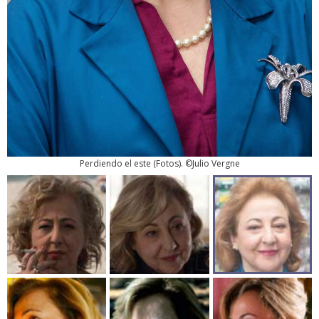
Perdiendo el este
(
Fotos
). ©Julio Vergne