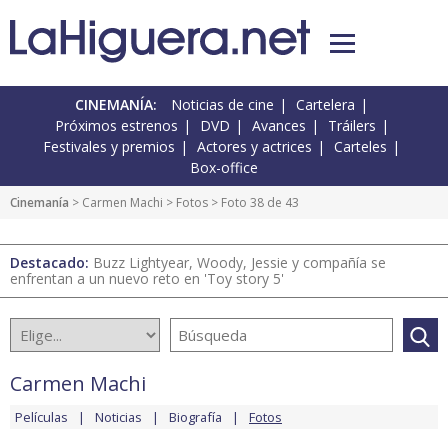
CINEMANÍA:
Noticias de cine
Cartelera
Próximos estrenos
DVD
Avances
Tráilers
Festivales y premios
Actores y actrices
Carteles
Box-office
Cinemanía
>
Carmen Machi
>
Fotos
> Foto 38 de 43
Destacado:
Buzz Lightyear, Woody, Jessie y compañía se
enfrentan a un nuevo reto en 'Toy story 5'
Carmen Machi
Películas
Noticias
Biografía
Fotos