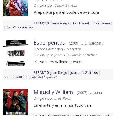
Dirigida por
Oskar Santos
Prepárate para el doble de aventura
REPARTO
:
Elena Anaya
Teo Planell
Toni Gómez
Carolina Lapausa
Esperpentos
(2009) .... El Galopín /
Dolores Almadén / Manolita
Dirigida por
Jose Luis García Sánchez
Personajes valleinclanescos
REPARTO
:
Juan Diego
Juan Luis Galiardo
Manuel Morón
Carolina Lapausa
Miguel y William
(2007) .... Juana
Dirigida por
Inés Paris
En el arte y en el amor todo vale