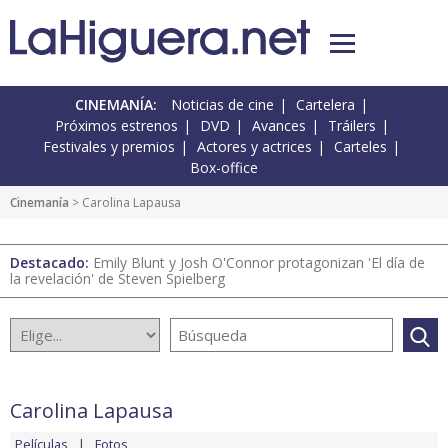
CINEMANÍA:
Noticias de cine
Cartelera
Próximos estrenos
DVD
Avances
Tráilers
Festivales y premios
Actores y actrices
Carteles
Box-office
Cinemanía
> Carolina Lapausa
Destacado:
Emily Blunt y Josh O'Connor protagonizan 'El día de
la revelación' de Steven Spielberg
Carolina Lapausa
Películas
Fotos