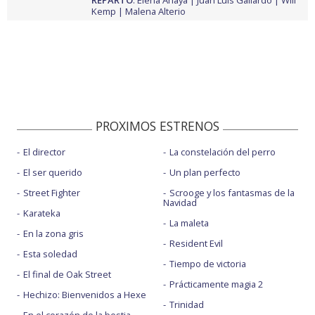
REPARTO
:
Elena Anaya
Juan Luis Galiardo
Will
Kemp
Malena Alterio
PROXIMOS ESTRENOS
El director
La constelación del perro
El ser querido
Un plan perfecto
Street Fighter
Scrooge y los fantasmas de la
Navidad
Karateka
La maleta
En la zona gris
Resident Evil
Esta soledad
Tiempo de victoria
El final de Oak Street
Prácticamente magia 2
Hechizo: Bienvenidos a Hexe
Trinidad