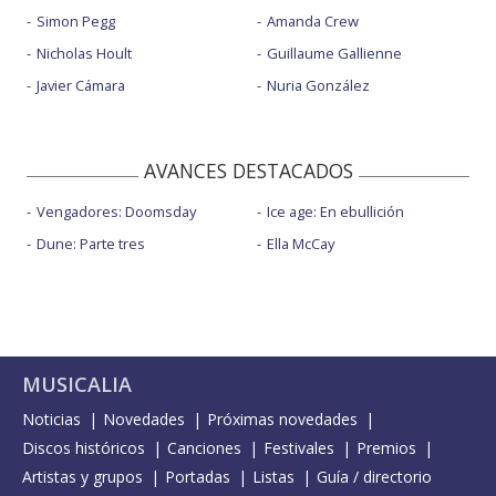
Simon Pegg
Amanda Crew
Nicholas Hoult
Guillaume Gallienne
Javier Cámara
Nuria González
AVANCES DESTACADOS
Vengadores: Doomsday
Ice age: En ebullición
Dune: Parte tres
Ella McCay
MUSICALIA
Noticias
Novedades
Próximas novedades
Discos históricos
Canciones
Festivales
Premios
Artistas y grupos
Portadas
Listas
Guía / directorio