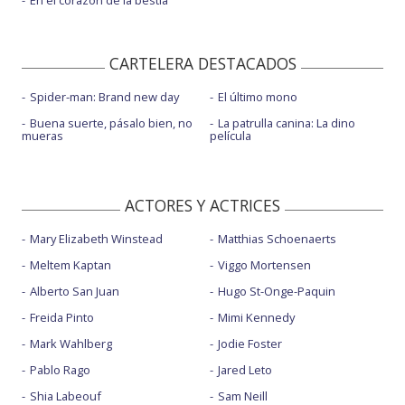
En el corazón de la bestia
CARTELERA DESTACADOS
Spider-man: Brand new day
El último mono
Buena suerte, pásalo bien, no
La patrulla canina: La dino
mueras
película
ACTORES Y ACTRICES
Mary Elizabeth Winstead
Matthias Schoenaerts
Meltem Kaptan
Viggo Mortensen
Alberto San Juan
Hugo St-Onge-Paquin
Freida Pinto
Mimi Kennedy
Mark Wahlberg
Jodie Foster
Pablo Rago
Jared Leto
Shia Labeouf
Sam Neill