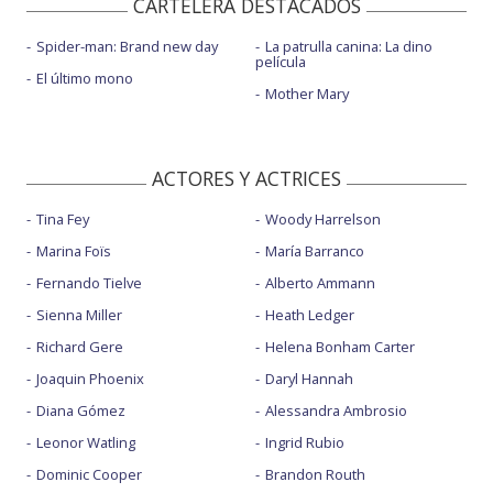
CARTELERA DESTACADOS
Spider-man: Brand new day
La patrulla canina: La dino
película
El último mono
Mother Mary
ACTORES Y ACTRICES
Tina Fey
Woody Harrelson
Marina Foïs
María Barranco
Fernando Tielve
Alberto Ammann
Sienna Miller
Heath Ledger
Richard Gere
Helena Bonham Carter
Joaquin Phoenix
Daryl Hannah
Diana Gómez
Alessandra Ambrosio
Leonor Watling
Ingrid Rubio
Dominic Cooper
Brandon Routh