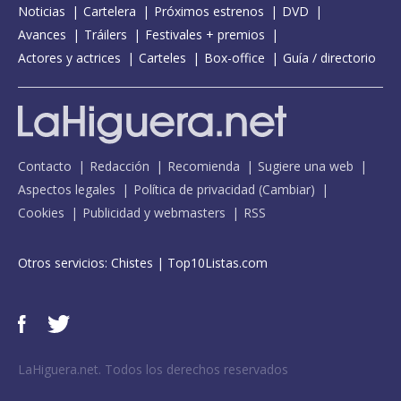
Noticias
Cartelera
Próximos estrenos
DVD
Avances
Tráilers
Festivales + premios
Actores y actrices
Carteles
Box-office
Guía / directorio
Contacto
Redacción
Recomienda
Sugiere una web
Aspectos legales
Política de privacidad
(
Cambiar
)
Cookies
Publicidad y webmasters
RSS
Otros servicios:
Chistes
|
Top10Listas.com
LaHiguera.net. Todos los derechos reservados