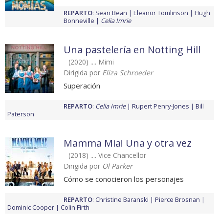
REPARTO
:
Sean Bean
Eleanor Tomlinson
Hugh
Bonneville
Celia Imrie
Una pastelería en Notting Hill
(2020) .... Mimi
Dirigida por
Eliza Schroeder
Superación
REPARTO
:
Celia Imrie
Rupert Penry-Jones
Bill
Paterson
Mamma Mia! Una y otra vez
(2018) .... Vice Chancellor
Dirigida por
Ol Parker
Cómo se conocieron los personajes
REPARTO
:
Christine Baranski
Pierce Brosnan
Dominic Cooper
Colin Firth