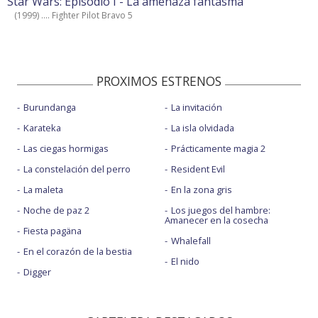
Star Wars: Episodio I - La amenaza fantasma
(1999) .... Fighter Pilot Bravo 5
PROXIMOS ESTRENOS
Burundanga
La invitación
Karateka
La isla olvidada
Las ciegas hormigas
Prácticamente magia 2
La constelación del perro
Resident Evil
La maleta
En la zona gris
Noche de paz 2
Los juegos del hambre:
Amanecer en la cosecha
Fiesta pagäna
Whalefall
En el corazón de la bestia
El nido
Digger