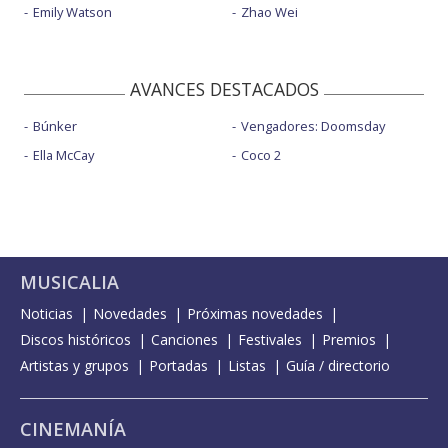
Emily Watson
Zhao Wei
AVANCES DESTACADOS
Búnker
Vengadores: Doomsday
Ella McCay
Coco 2
MUSICALIA
Noticias
Novedades
Próximas novedades
Discos históricos
Canciones
Festivales
Premios
Artistas y grupos
Portadas
Listas
Guía / directorio
CINEMANÍA