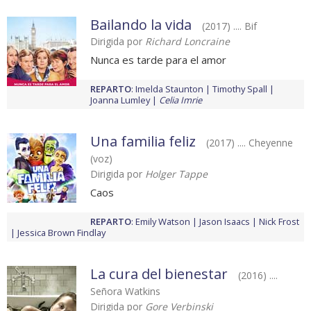
Bailando la vida
(2017) .... Bif
Dirigida por
Richard Loncraine
Nunca es tarde para el amor
REPARTO
:
Imelda Staunton
Timothy Spall
Joanna Lumley
Celia Imrie
Una familia feliz
(2017) .... Cheyenne
(voz)
Dirigida por
Holger Tappe
Caos
REPARTO
:
Emily Watson
Jason Isaacs
Nick Frost
Jessica Brown Findlay
La cura del bienestar
(2016) ....
Señora Watkins
Dirigida por
Gore Verbinski