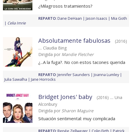
¿Milagrosos tratamientos?
REPARTO
:
Dane DeHaan
Jason Isaacs
Mia Goth
Celia Imrie
Absolutamente fabulosas
(2016)
.... Claudia Bing
Dirigida por
Mandie Fletcher
¿...A la fuga?. No con estos tacones querida
REPARTO
:
Jennifer Saunders
Joanna Lumley
Julia Sawalha
Jane Horrocks
Bridget Jones' baby
(2016) .... Una
Alconbury
Dirigida por
Sharon Maguire
Situación sentimental: muy complicada
REPARTO
:
Renée Zellweger
Colin Firth
Patrick