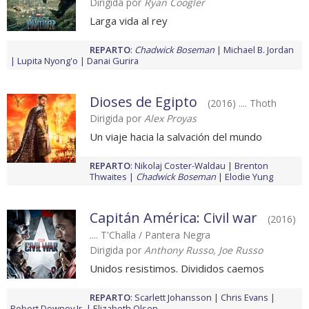
Dirigida por
Ryan Coogler
Larga vida al rey
REPARTO
:
Chadwick Boseman
Michael B. Jordan
Lupita Nyong'o
Danai Gurira
Dioses de Egipto
(2016) .... Thoth
Dirigida por
Alex Proyas
Un viaje hacia la salvación del mundo
REPARTO
:
Nikolaj Coster-Waldau
Brenton
Thwaites
Chadwick Boseman
Elodie Yung
Capitán América: Civil war
(2016)
.... T'Challa / Pantera Negra
Dirigida por
Anthony Russo, Joe Russo
Unidos resistimos. Divididos caemos
REPARTO
:
Scarlett Johansson
Chris Evans
Robert Downey Jr.
Elizabeth Olsen