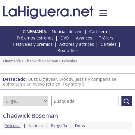
CINEMANÍA:
Noticias de cine
Cartelera
Próximos estrenos
DVD
Avances
Tráilers
Festivales y premios
Actores y actrices
Carteles
Box-office
Cinemanía
>
Chadwick Boseman
> Películas
Destacado:
Buzz Lightyear, Woody, Jessie y compañía se
enfrentan a un nuevo reto en 'Toy story 5'
Chadwick Boseman
Películas
Noticias
Biografía
Fotos