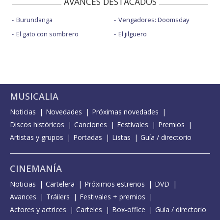
AVANCES DESTACADOS
Burundanga
Vengadores: Doomsday
El gato con sombrero
El jilguero
MUSICALIA
Noticias
Novedades
Próximas novedades
Discos históricos
Canciones
Festivales
Premios
Artistas y grupos
Portadas
Listas
Guía / directorio
CINEMANÍA
Noticias
Cartelera
Próximos estrenos
DVD
Avances
Tráilers
Festivales + premios
Actores y actrices
Carteles
Box-office
Guía / directorio