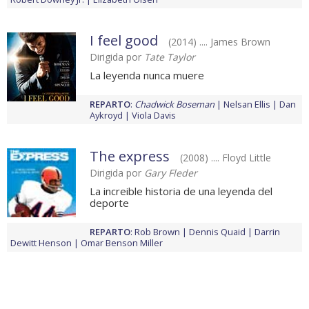
I feel good
(2014) .... James Brown
Dirigida por
Tate Taylor
La leyenda nunca muere
REPARTO
:
Chadwick Boseman
Nelsan Ellis
Dan
Aykroyd
Viola Davis
The express
(2008) .... Floyd Little
Dirigida por
Gary Fleder
La increible historia de una leyenda del
deporte
REPARTO
:
Rob Brown
Dennis Quaid
Darrin
Dewitt Henson
Omar Benson Miller