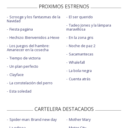
PROXIMOS ESTRENOS
Scrooge y los fantasmas de la
El ser querido
Navidad
Tadeo Jones y la lámpara
Fiesta pagäna
maravillosa
Hechizo: Bienvenidos a Hexe
En la zona gris
Los juegos del hambre:
Noche de paz 2
Amanecer en la cosecha
Sacamantecas
Tiempo de victoria
Whalefall
Un plan perfecto
La bola negra
Clayface
Cuenta atrás
La constelación del perro
Esta soledad
CARTELERA DESTACADOS
Spider-man: Brand new day
Mother Mary
La odisea
Motor City