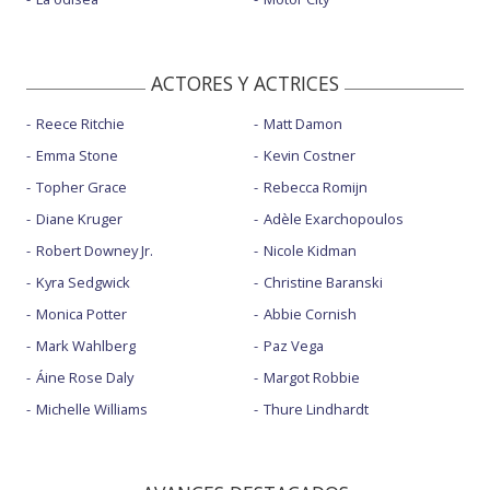
ACTORES Y ACTRICES
Reece Ritchie
Matt Damon
Emma Stone
Kevin Costner
Topher Grace
Rebecca Romijn
Diane Kruger
Adèle Exarchopoulos
Robert Downey Jr.
Nicole Kidman
Kyra Sedgwick
Christine Baranski
Monica Potter
Abbie Cornish
Mark Wahlberg
Paz Vega
Áine Rose Daly
Margot Robbie
Michelle Williams
Thure Lindhardt