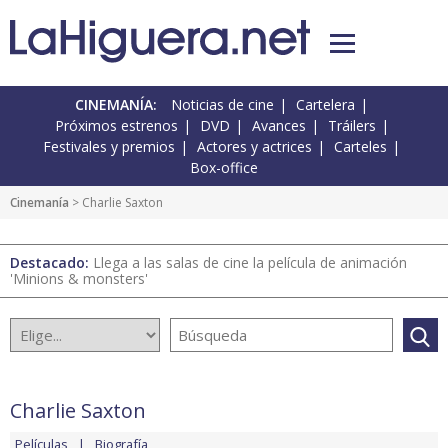
CINEMANÍA:
Noticias de cine
Cartelera
Próximos estrenos
DVD
Avances
Tráilers
Festivales y premios
Actores y actrices
Carteles
Box-office
Cinemanía
> Charlie Saxton
Destacado:
Llega a las salas de cine la película de animación
'Minions & monsters'
Charlie Saxton
Películas
Biografía