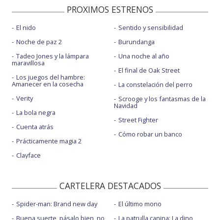
PROXIMOS ESTRENOS
El nido
Sentido y sensibilidad
Noche de paz 2
Burundanga
Tadeo Jones y la lámpara
Una noche al año
maravillosa
El final de Oak Street
Los juegos del hambre:
Amanecer en la cosecha
La constelación del perro
Verity
Scrooge y los fantasmas de la
Navidad
La bola negra
Street Fighter
Cuenta atrás
Cómo robar un banco
Prácticamente magia 2
Clayface
CARTELERA DESTACADOS
Spider-man: Brand new day
El último mono
Buena suerte, pásalo bien, no
La patrulla canina: La dino