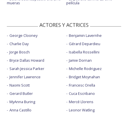
mueras
película
ACTORES Y ACTRICES
George Clooney
Benjamin Lavernhe
Charlie Day
Gérard Depardieu
Jorge Bosch
Isabella Rossellini
Bryce Dallas Howard
Jamie Dornan
Sarah Jessica Parker
Michelle Rodriguez
Jennifer Lawrence
Bridget Moynahan
Naomi Scott
Francesc Orella
Gerard Butler
Cuca Escribano
MyAnna Buring
Mercé Llorens
Anna Castillo
Leonor Watling