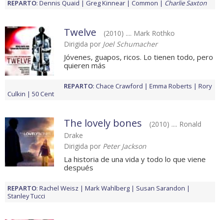
REPARTO
:
Dennis Quaid
Greg Kinnear
Common
Charlie Saxton
Twelve
(2010) .... Mark Rothko
Dirigida por
Joel Schumacher
Jóvenes, guapos, ricos. Lo tienen todo, pero
quieren más
REPARTO
:
Chace Crawford
Emma Roberts
Rory
Culkin
50 Cent
The lovely bones
(2010) .... Ronald
Drake
Dirigida por
Peter Jackson
La historia de una vida y todo lo que viene
después
REPARTO
:
Rachel Weisz
Mark Wahlberg
Susan Sarandon
Stanley Tucci