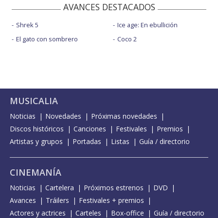
AVANCES DESTACADOS
Shrek 5
Ice age: En ebullición
El gato con sombrero
Coco 2
MUSICALIA
Noticias
Novedades
Próximas novedades
Discos históricos
Canciones
Festivales
Premios
Artistas y grupos
Portadas
Listas
Guía / directorio
CINEMANÍA
Noticias
Cartelera
Próximos estrenos
DVD
Avances
Tráilers
Festivales + premios
Actores y actrices
Carteles
Box-office
Guía / directorio