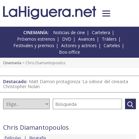
CINEMANÍA:
Noticias de cine
Cartelera
Próximos estrenos
DVD
Avances
Tráilers
Festivales y premios
Actores y actrices
Carteles
Box-office
Cinemanía
> Chris Diamantopoulos
Destacado:
Matt Damon protagoniza 'La odisea' del cineasta
Christopher Nolan
Chris Diamantopoulos
Películas
Biografía