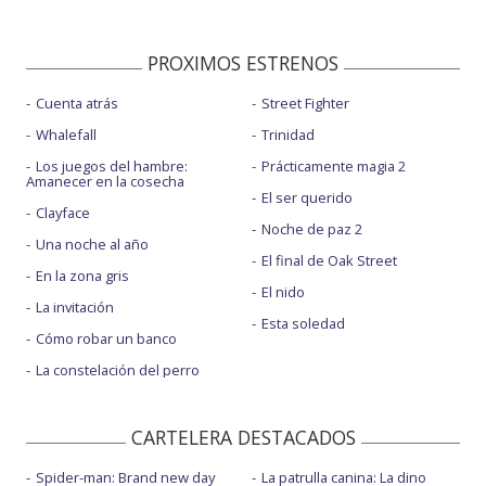
PROXIMOS ESTRENOS
Cuenta atrás
Street Fighter
Whalefall
Trinidad
Los juegos del hambre:
Prácticamente magia 2
Amanecer en la cosecha
El ser querido
Clayface
Noche de paz 2
Una noche al año
El final de Oak Street
En la zona gris
El nido
La invitación
Esta soledad
Cómo robar un banco
La constelación del perro
CARTELERA DESTACADOS
Spider-man: Brand new day
La patrulla canina: La dino