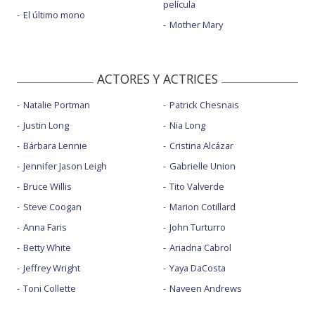
película
El último mono
Mother Mary
ACTORES Y ACTRICES
Natalie Portman
Patrick Chesnais
Justin Long
Nia Long
Bárbara Lennie
Cristina Alcázar
Jennifer Jason Leigh
Gabrielle Union
Bruce Willis
Tito Valverde
Steve Coogan
Marion Cotillard
Anna Faris
John Turturro
Betty White
Ariadna Cabrol
Jeffrey Wright
Yaya DaCosta
Toni Collette
Naveen Andrews