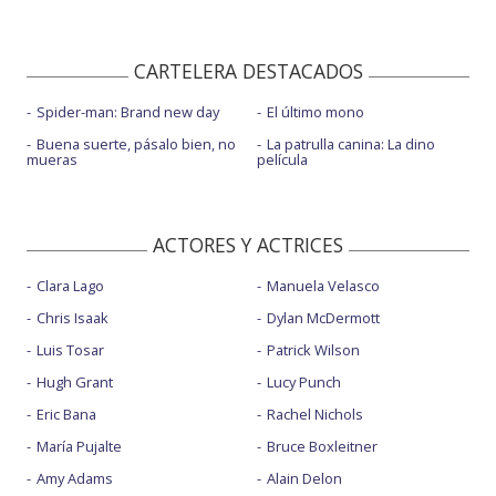
CARTELERA DESTACADOS
Spider-man: Brand new day
El último mono
Buena suerte, pásalo bien, no
La patrulla canina: La dino
mueras
película
ACTORES Y ACTRICES
Clara Lago
Manuela Velasco
Chris Isaak
Dylan McDermott
Luis Tosar
Patrick Wilson
Hugh Grant
Lucy Punch
Eric Bana
Rachel Nichols
María Pujalte
Bruce Boxleitner
Amy Adams
Alain Delon