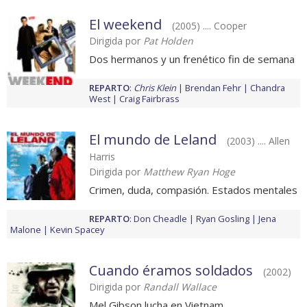
El weekend
(2005) .... Cooper
Dirigida por
Pat Holden
Dos hermanos y un frenético fin de semana
REPARTO
:
Chris Klein
Brendan Fehr
Chandra
West
Craig Fairbrass
El mundo de Leland
(2003) .... Allen
Harris
Dirigida por
Matthew Ryan Hoge
Crimen, duda, compasión. Estados mentales
REPARTO
:
Don Cheadle
Ryan Gosling
Jena
Malone
Kevin Spacey
Cuando éramos soldados
(2002)
Dirigida por
Randall Wallace
Mel Gibson lucha en Vietnam