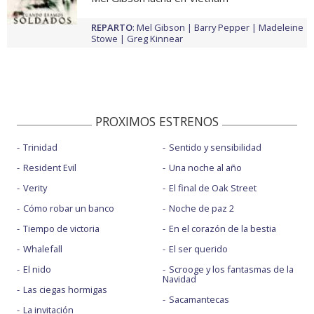
REPARTO
:
Mel Gibson
Barry Pepper
Madeleine
Stowe
Greg Kinnear
PROXIMOS ESTRENOS
Trinidad
Sentido y sensibilidad
Resident Evil
Una noche al año
Verity
El final de Oak Street
Cómo robar un banco
Noche de paz 2
Tiempo de victoria
En el corazón de la bestia
Whalefall
El ser querido
El nido
Scrooge y los fantasmas de la
Navidad
Las ciegas hormigas
Sacamantecas
La invitación