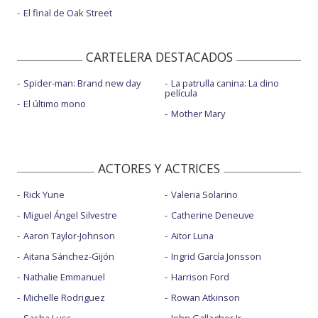
El final de Oak Street
CARTELERA DESTACADOS
Spider-man: Brand new day
La patrulla canina: La dino
película
El último mono
Mother Mary
ACTORES Y ACTRICES
Rick Yune
Valeria Solarino
Miguel Ángel Silvestre
Catherine Deneuve
Aaron Taylor-Johnson
Aitor Luna
Aitana Sánchez-Gijón
Ingrid García Jonsson
Nathalie Emmanuel
Harrison Ford
Michelle Rodriguez
Rowan Atkinson