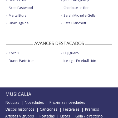
Sasha Luss
John Gallagher Jr.
Scott Eastwood
Charlotte Le Bon
Marta Etura
Sarah Michelle Gellar
Unax Ugalde
Cate Blanchett
AVANCES DESTACADOS
Coco 2
El jilguero
Dune: Parte tres
Ice age: En ebullición
MUSICALIA
Noticias
Novedades
Próximas novedades
Discos históricos
Canciones
Festivales
Premios
Artistas y grupos
Portadas
Listas
Guía / directorio