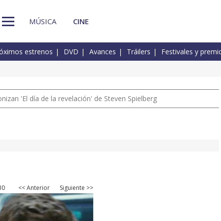
MÚSICA
CINE
óximos estrenos
DVD
Avances
Tráilers
Festivales y premi
izan 'El día de la revelación' de Steven Spielberg
30
<< Anterior
Siguiente >>