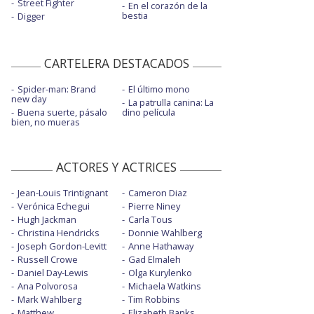
Street Fighter
En el corazón de la
bestia
Digger
CARTELERA DESTACADOS
Spider-man: Brand
El último mono
new day
La patrulla canina: La
Buena suerte, pásalo
dino película
bien, no mueras
ACTORES Y ACTRICES
Jean-Louis Trintignant
Cameron Diaz
Verónica Echegui
Pierre Niney
Hugh Jackman
Carla Tous
Christina Hendricks
Donnie Wahlberg
Joseph Gordon-Levitt
Anne Hathaway
Russell Crowe
Gad Elmaleh
Daniel Day-Lewis
Olga Kurylenko
Ana Polvorosa
Michaela Watkins
Mark Wahlberg
Tim Robbins
Matthew
Elizabeth Banks