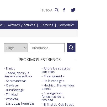
os
Actores y actrices
Carteles
Box-office
PROXIMOS ESTRENOS
El nido
Ahora los suegros
son ellos
Tadeo Jones y la
lámpara maravillosa
El ser querido
Sacamantecas
En la zona gris
Clayface
Hechizo: Bienvenidos
a Hexe
Burundanga
Scrooge y los
Trinidad
fantasmas de la
Whalefall
Navidad
Las ciegas hormigas
El final de Oak Street