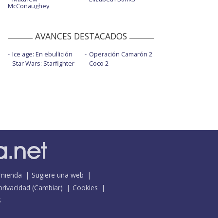
McConaughey
AVANCES DESTACADOS
Ice age: En ebullición
Operación Camarón 2
Star Wars: Starfighter
Coco 2
mienda
Sugiere una web
 privacidad
(
Cambiar
)
Cookies
S