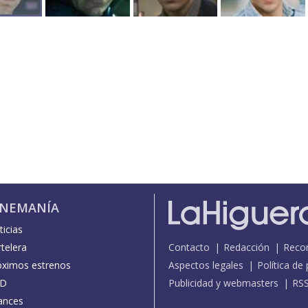
INEMANÍA
icias
telera
Contacto
Redacción
Reco
óximos estrenos
Aspectos legales
Política de
D
Publicidad y webmasters
RS
ances