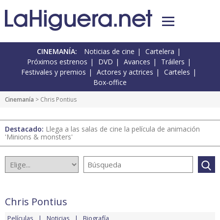
CINEMANÍA:
Noticias de cine
Cartelera
Próximos estrenos
DVD
Avances
Tráilers
Festivales y premios
Actores y actrices
Carteles
Box-office
Cinemanía
> Chris Pontius
Destacado:
Llega a las salas de cine la película de animación
'Minions & monsters'
Chris Pontius
Películas
Noticias
Biografía