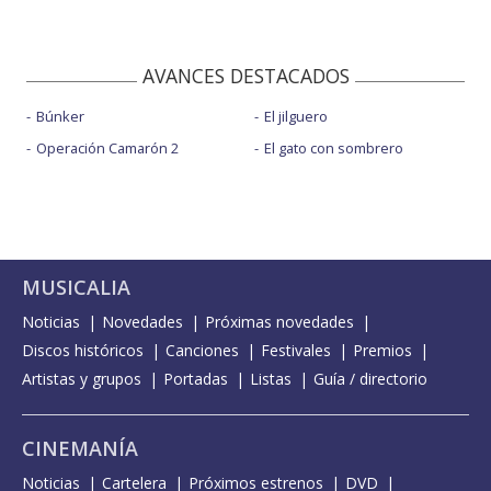
AVANCES DESTACADOS
Búnker
El jilguero
Operación Camarón 2
El gato con sombrero
MUSICALIA
Noticias
Novedades
Próximas novedades
Discos históricos
Canciones
Festivales
Premios
Artistas y grupos
Portadas
Listas
Guía / directorio
CINEMANÍA
Noticias
Cartelera
Próximos estrenos
DVD