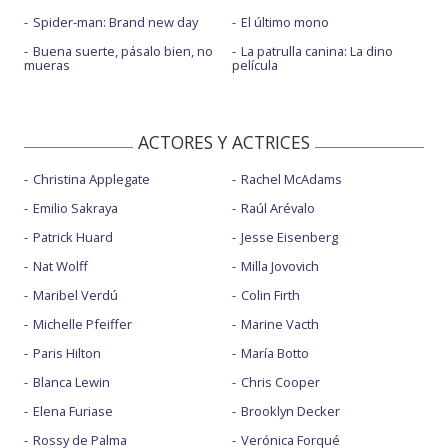
Spider-man: Brand new day
El último mono
Buena suerte, pásalo bien, no
La patrulla canina: La dino
mueras
película
ACTORES Y ACTRICES
Christina Applegate
Rachel McAdams
Emilio Sakraya
Raúl Arévalo
Patrick Huard
Jesse Eisenberg
Nat Wolff
Milla Jovovich
Maribel Verdú
Colin Firth
Michelle Pfeiffer
Marine Vacth
Paris Hilton
María Botto
Blanca Lewin
Chris Cooper
Elena Furiase
Brooklyn Decker
Rossy de Palma
Verónica Forqué