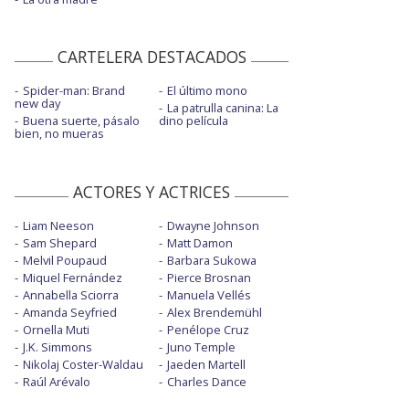
CARTELERA DESTACADOS
Spider-man: Brand
El último mono
new day
La patrulla canina: La
Buena suerte, pásalo
dino película
bien, no mueras
ACTORES Y ACTRICES
Liam Neeson
Dwayne Johnson
Sam Shepard
Matt Damon
Melvil Poupaud
Barbara Sukowa
Miquel Fernández
Pierce Brosnan
Annabella Sciorra
Manuela Vellés
Amanda Seyfried
Alex Brendemühl
Ornella Muti
Penélope Cruz
J.K. Simmons
Juno Temple
Nikolaj Coster-Waldau
Jaeden Martell
Raúl Arévalo
Charles Dance