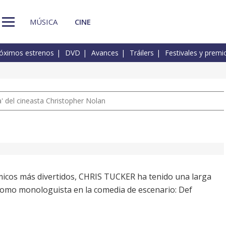
MÚSICA
CINE
óximos estrenos
DVD
Avances
Tráilers
Festivales y premi
 del cineasta Christopher Nolan
icos más divertidos, CHRIS TUCKER ha tenido una larga
 como monologuista en la comedia de escenario: Def