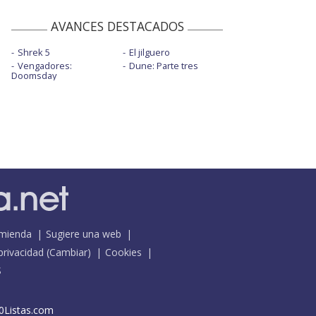
AVANCES DESTACADOS
Shrek 5
El jilguero
Vengadores:
Dune: Parte tres
Doomsday
mienda
Sugiere una web
 privacidad
(
Cambiar
)
Cookies
S
0Listas.com