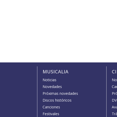
MUSICALIA
C
Noticias
Not
Novedades
Car
Próximas novedades
Pr
Discos históricos
DV
Canciones
Av
Festivales
Trá