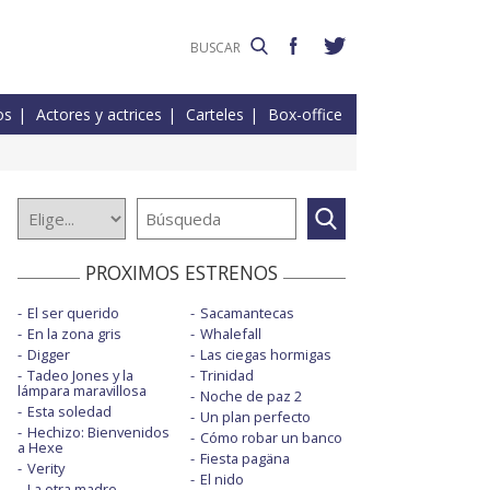
os
Actores y actrices
Carteles
Box-office
PROXIMOS ESTRENOS
El ser querido
Sacamantecas
En la zona gris
Whalefall
Digger
Las ciegas hormigas
Tadeo Jones y la
Trinidad
lámpara maravillosa
Noche de paz 2
Esta soledad
Un plan perfecto
Hechizo: Bienvenidos
Cómo robar un banco
a Hexe
Fiesta pagäna
Verity
El nido
La otra madre