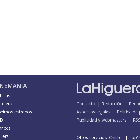
INEMANÍA
icias
telera
Contacto
Redacción
Reco
óximos estrenos
Aspectos legales
Política de
D
Publicidad y webmasters
RS
ances
ilers
Otros servicios:
Chistes
|
Top1