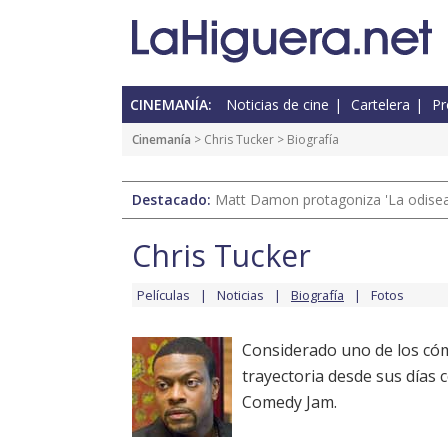
CINEMANÍA:
Noticias de cine
Cartelera
Pr
Cinemanía
>
Chris Tucker
> Biografía
Destacado:
Matt Damon protagoniza 'La odisea'
Chris Tucker
Películas
Noticias
Biografía
Fotos
Considerado uno de los cóm
trayectoria desde sus días
Comedy Jam.