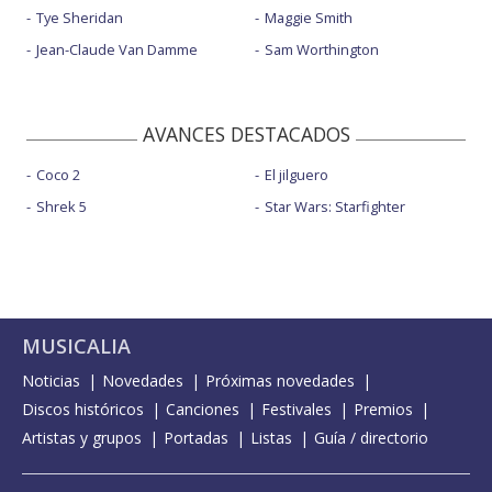
Tye Sheridan
Maggie Smith
Jean-Claude Van Damme
Sam Worthington
AVANCES DESTACADOS
Coco 2
El jilguero
Shrek 5
Star Wars: Starfighter
MUSICALIA
Noticias
Novedades
Próximas novedades
Discos históricos
Canciones
Festivales
Premios
Artistas y grupos
Portadas
Listas
Guía / directorio