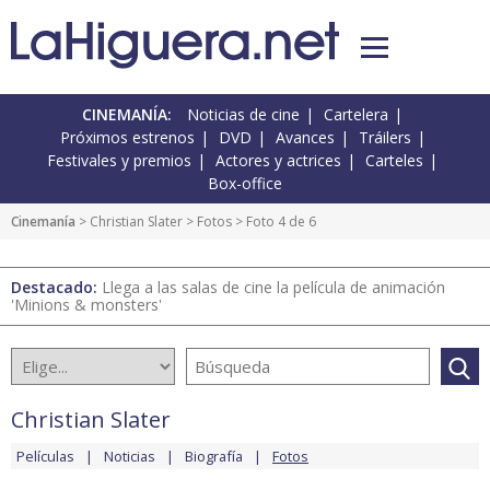
CINEMANÍA:
Noticias de cine
Cartelera
Próximos estrenos
DVD
Avances
Tráilers
Festivales y premios
Actores y actrices
Carteles
Box-office
Cinemanía
>
Christian Slater
>
Fotos
> Foto 4 de 6
Destacado:
Llega a las salas de cine la película de animación
'Minions & monsters'
Christian Slater
Películas
Noticias
Biografía
Fotos