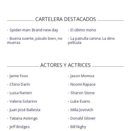
CARTELERA DESTACADOS
Spider-man: Brand new day
El último mono
Buena suerte, pásalo bien, no
La patrulla canina: La dino
mueras
película
ACTORES Y ACTRICES
Jamie Foxx
Jason Momoa
Chino Darín
Noomi Rapace
Luisa Ranieri
Sharon Stone
Valeria Solarino
Luke Evans
Juan José Ballesta
Milla Jovovich
Tatiana Astengo
Donald Glover
Jeff Bridges
Bill Nighy