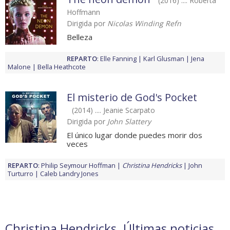
(2016) .... Roberta
Hoffmann
Dirigida por
Nicolas Winding Refn
Belleza
REPARTO
:
Elle Fanning
Karl Glusman
Jena
Malone
Bella Heathcote
El misterio de God's Pocket
(2014) .... Jeanie Scarpato
Dirigida por
John Slattery
El único lugar donde puedes morir dos
veces
REPARTO
:
Philip Seymour Hoffman
Christina Hendricks
John
Turturro
Caleb Landry Jones
Christina Hendricks. Últimas noticias