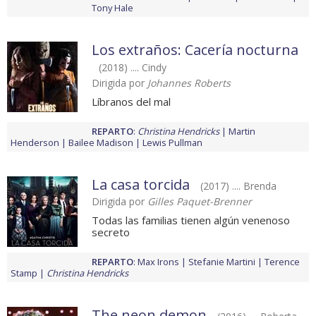
Tony Hale
Los extraños: Cacería nocturna
(2018) .... Cindy
Dirigida por
Johannes Roberts
Líbranos del mal
REPARTO
:
Christina Hendricks
Martin
Henderson
Bailee Madison
Lewis Pullman
La casa torcida
(2017) .... Brenda
Dirigida por
Gilles Paquet-Brenner
Todas las familias tienen algún venenoso
secreto
REPARTO
:
Max Irons
Stefanie Martini
Terence
Stamp
Christina Hendricks
The neon demon