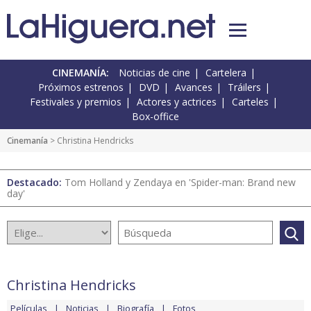
CINEMANÍA:
Noticias de cine
Cartelera
Próximos estrenos
DVD
Avances
Tráilers
Festivales y premios
Actores y actrices
Carteles
Box-office
Cinemanía
> Christina Hendricks
Destacado:
Tom Holland y Zendaya en 'Spider-man: Brand new
day'
Christina Hendricks
Películas
Noticias
Biografía
Fotos