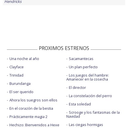
Hendricks
PROXIMOS ESTRENOS
Una noche al año
Sacamantecas
Clayface
Un plan perfecto
Trinidad
Los juegos del hambre:
Amanecer en la cosecha
Burundanga
El director
El ser querido
La constelación del perro
Ahora los suegros son ellos
Esta soledad
En el corazón de la bestia
Scrooge y los fantasmas de la
Navidad
Prácticamente magia 2
Las ciegas hormigas
Hechizo: Bienvenidos a Hexe