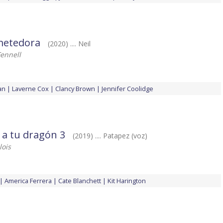
metedora
(2020) .... Neil
ennell
an
Laverne Cox
Clancy Brown
Jennifer Coolidge
a tu dragón 3
(2019) .... Patapez (voz)
ois
America Ferrera
Cate Blanchett
Kit Harington