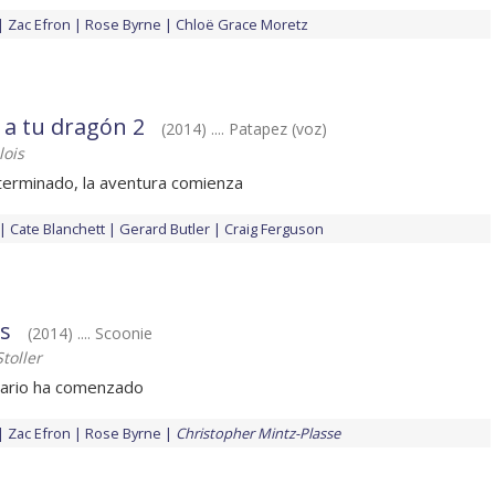
Zac Efron
Rose Byrne
Chloë Grace Moretz
a tu dragón 2
(2014) .... Patapez (voz)
ois
terminado, la aventura comienza
Cate Blanchett
Gerard Butler
Craig Ferguson
os
(2014) .... Scoonie
toller
ndario ha comenzado
Zac Efron
Rose Byrne
Christopher Mintz-Plasse