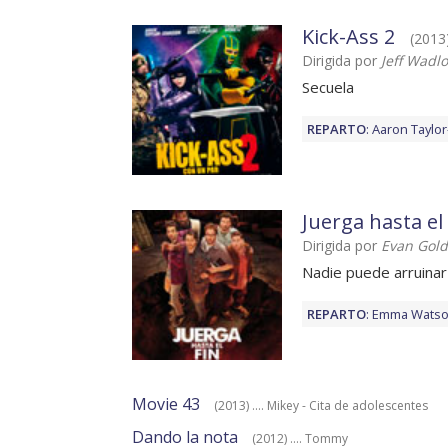
Kick-Ass 2
(2013)
Dirigida por
Jeff Wadl
Secuela
REPARTO
:
Aaron Taylo
Juerga hasta el 
Dirigida por
Evan Gold
Nadie puede arruinar
REPARTO
:
Emma Wats
Movie 43
(2013) .... Mikey - Cita de adolescentes
Dando la nota
(2012) .... Tommy