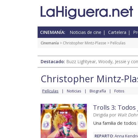
CINEMANÍA:
Noticias de cine
Cartelera
Pr
Cinemanía
>
Christopher Mintz-Plasse
> Películas
Destacado:
Buzz Lightyear, Woody, Jessie y com
Christopher Mintz-Pla
Películas
Noticias
Biografía
Fotos
Trolls 3: Todos
Dirigida por
Walt Dohr
Una familia de todos 
REPARTO
:
Anna Kendri