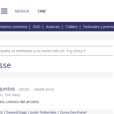
MÚSICA
CINE
óximos estrenos
DVD
Avances
Tráilers
Festivales y premi
pañía se enfrentan a un nuevo reto en 'Toy story 5'
sse
 juntos
(2023) .... Gristle (voz)
n, Tim Heitz
los colores del arcoíris
ck
Daveed Diggs
Justin Timberlake
Zooey Deschanel