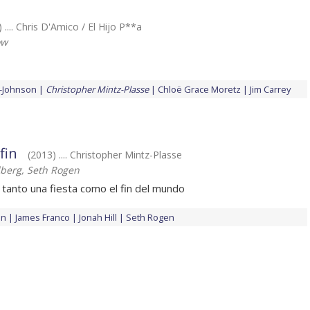
 .... Chris D'Amico / El Hijo P**a
ow
r-Johnson
Christopher Mintz-Plasse
Chloë Grace Moretz
Jim Carrey
fin
(2013) .... Christopher Mintz-Plasse
berg, Seth Rogen
 tanto una fiesta como el fin del mundo
on
James Franco
Jonah Hill
Seth Rogen