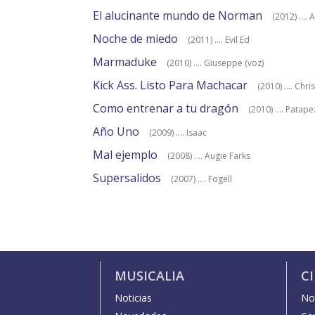
El alucinante mundo de Norman
(2012) .... 
Noche de miedo
(2011) .... Evil Ed
Marmaduke
(2010) .... Giuseppe (voz)
Kick Ass. Listo Para Machacar
(2010) .... Ch
Como entrenar a tu dragón
(2010) .... Patape
Año Uno
(2009) .... Isaac
Mal ejemplo
(2008) .... Augie Farks
Supersalidos
(2007) .... Fogell
MUSICALIA
C
Noticias
Not