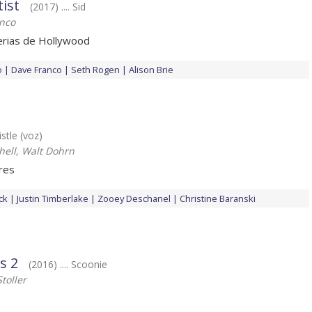
tist
(2017) .... Sid
nco
erias de Hollywood
o
Dave Franco
Seth Rogen
Alison Brie
ristle (voz)
hell, Walt Dohrn
ores
ck
Justin Timberlake
Zooey Deschanel
Christine Baranski
s 2
(2016) .... Scoonie
toller