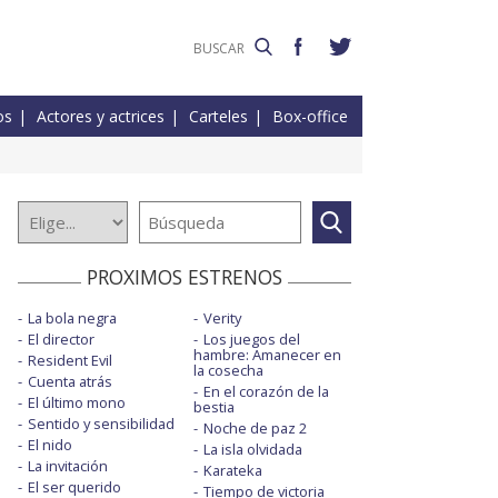
os
Actores y actrices
Carteles
Box-office
PROXIMOS ESTRENOS
La bola negra
Verity
El director
Los juegos del
hambre: Amanecer en
Resident Evil
la cosecha
Cuenta atrás
En el corazón de la
El último mono
bestia
Sentido y sensibilidad
Noche de paz 2
El nido
La isla olvidada
La invitación
Karateka
El ser querido
Tiempo de victoria