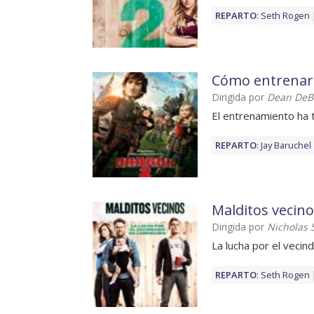
REPARTO
:
Seth Rogen
Cómo entrenar 
Dirigida por
Dean DeBl
El entrenamiento ha 
REPARTO
:
Jay Baruchel
Malditos vecin
Dirigida por
Nicholas S
La lucha por el veci
REPARTO
:
Seth Rogen