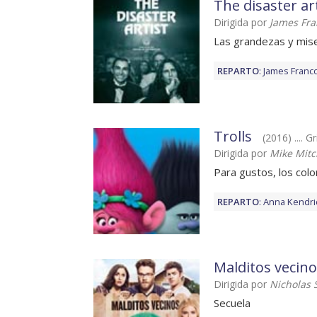
The disaster ar
Dirigida por
James Fra
Las grandezas y mis
REPARTO
:
James Franc
Trolls
(2016) .... G
Dirigida por
Mike Mitc
Para gustos, los col
REPARTO
:
Anna Kendri
Malditos vecino
Dirigida por
Nicholas S
Secuela