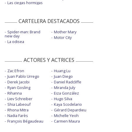
Las ciegas hormigas
CARTELERA DESTACADOS
Spider-man: Brand
Mother Mary
new day
Motor City
La odisea
ACTORES Y ACTRICES
Zac Efron
Huang Lu
Juan Pablo Urrego
Juan Diego
Derek Jacobi
Daniel Radcliffe
Ryan Gosling
Miranda July
Rihanna
Eiza González
Liev Schreiber
Hugo Silva
Shia Labeouf
Kaya Scodelario
Rhona Mitra
Gérard Depardieu
Nadia Farès
Michelle Yeoh
François Bégaudeau
Carmen Maura