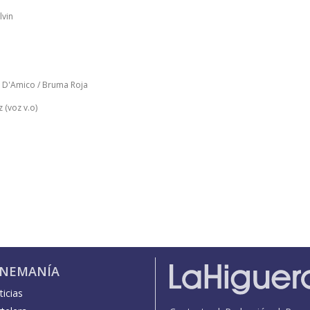
Alvin
ris D'Amico / Bruma Roja
z (voz v.o)
INEMANÍA
icias