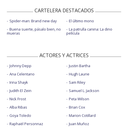
CARTELERA DESTACADOS
Spider-man: Brand new day
El último mono
Buena suerte, pásalo bien, no
La patrulla canina: La dino
mueras
película
ACTORES Y ACTRICES
Johnny Depp
Justin Bartha
Ana Celentano
Hugh Laurie
Irina Shayk
Sam Riley
Judith El Zein
Samuel L. Jackson
Nick Frost
Peta Wilson
Alba Ribas
Brian Cox
Goya Toledo
Marion Cotillard
Raphaël Personnaz
Juan Muñoz