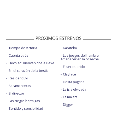
PROXIMOS ESTRENOS
Tiempo de victoria
Karateka
Cuenta atrás
Los juegos del hambre:
Amanecer en la cosecha
Hechizo: Bienvenidos a Hexe
El ser querido
En el corazón de la bestia
Clayface
Resident Evil
Fiesta pagäna
Sacamantecas
La isla olvidada
El director
La maleta
Las ciegas hormigas
Digger
Sentido y sensibilidad