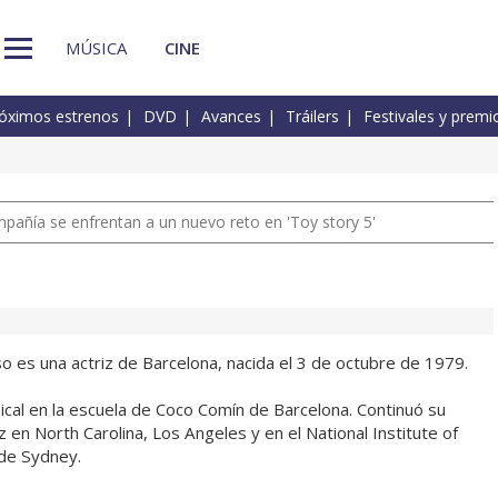
MÚSICA
CINE
óximos estrenos
DVD
Avances
Tráilers
Festivales y premi
pañía se enfrentan a un nuevo reto en 'Toy story 5'
o es una actriz de Barcelona, nacida el 3 de octubre de 1979.
cal en la escuela de Coco Comín de Barcelona. Continuó su
 en North Carolina, Los Angeles y en el National Institute of
de Sydney.