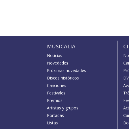
MUSICALIA
C
Noticias
Not
Novedades
Car
Próximas novedades
Pr
Discos históricos
DV
Canciones
Av
Festivales
Trá
Premios
Fe
Artistas y grupos
Act
Portadas
Car
Listas
Bo