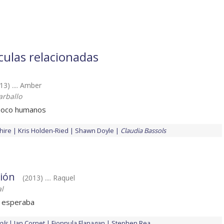
ículas relacionadas
13) .... Amber
rballo
poco humanos
hire
Kris Holden-Ried
Shawn Doyle
Claudia Bassols
ión
(2013) .... Raquel
l
 esperaba
ols
Jan Cornet
Fionnula Flanagan
Stephen Rea