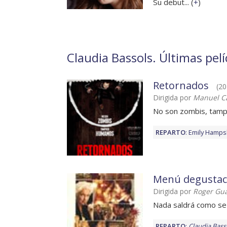
Su debut... (
+
)
Claudia Bassols. Últimas pel
Retornados
(20
Dirigida por
Manuel Ca
No son zombis, tam
REPARTO
:
Emily Hamps
Menú degustac
Dirigida por
Roger Gua
Nada saldrá como se
REPARTO
:
Claudia Bass