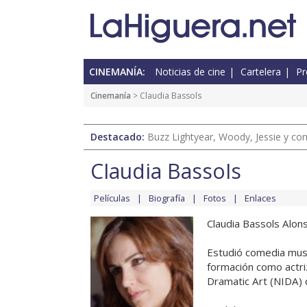
CINEMANÍA:
Noticias de cine
Cartelera
Pr
Cinemanía
> Claudia Bassols
Destacado:
Buzz Lightyear, Woody, Jessie y com
Claudia Bassols
Películas
Biografía
Fotos
Enlaces
Claudia Bassols Alons
Estudió comedia musi
formación como actriz
Dramatic Art (NIDA) 