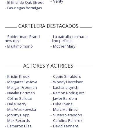
Verity
El final de Oak Street
Las ciegas hormigas
CARTELERA DESTACADOS
Spider-man: Brand
La patrulla canina: La
new day
dino película
El último mono
Mother Mary
ACTORES Y ACTRICES
Kristin Kreuk
Cobie Smulders
Margarita Levieva
Woody Harrelson
Morgan Freeman
Lashana Lynch
Natalie Portman
Ramon Rodriguez
Céline Sallette
Javier Bardem
Halle Berry
Luke Evans
Mia Wasikowska
Marc Martínez
Johnny Depp
Susan Sarandon
Max Records
Carolina Ramírez
Cameron Diaz
David Tennant