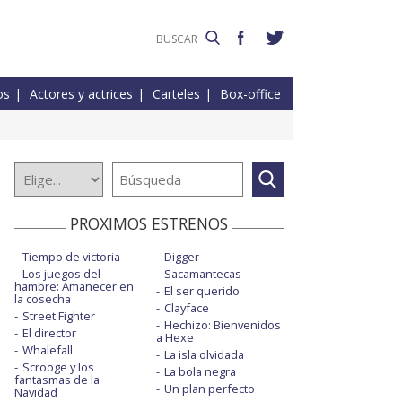
os
Actores y actrices
Carteles
Box-office
PROXIMOS ESTRENOS
Tiempo de victoria
Digger
Los juegos del
Sacamantecas
hambre: Amanecer en
El ser querido
la cosecha
Clayface
Street Fighter
Hechizo: Bienvenidos
El director
a Hexe
Whalefall
La isla olvidada
Scrooge y los
La bola negra
fantasmas de la
Un plan perfecto
Navidad