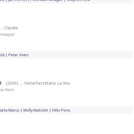
... Claudia
enmayor
ols
Peter Vives
à
(2006) .... Núria/Secretària La Veu
ia Forn
arta Marco
Molly Malcolm
Félix Pons