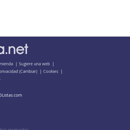
mienda
Sugiere una web
 privacidad
(
Cambiar
)
Cookies
S
0Listas.com
chos reservados