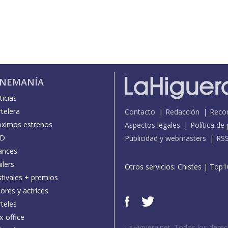
INEMANÍA
icias
telera
Contacto
Redacción
Reco
óximos estrenos
Aspectos legales
Política de
D
Publicidad y webmasters
RS
ances
ilers
Otros servicios:
Chistes
|
Top1
stivales + premios
ores y actrices
teles
x-office
LaHiguera.net. Todos los dere