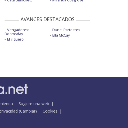
Cate Blanchett
Miranda Cosgrove
AVANCES DESTACADOS
Vengadores:
Dune: Parte tres
Doomsday
Ella McCay
El jilguero
mienda
Sugiere una web
 privacidad
(
Cambiar
)
Cookies
S