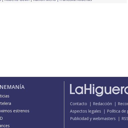
INEMANÍA
icias
telera
Contacto
Redacción
Reco
óximos estrenos
Aspectos legales
Política de
D
Publicidad y webmasters
RS
ances