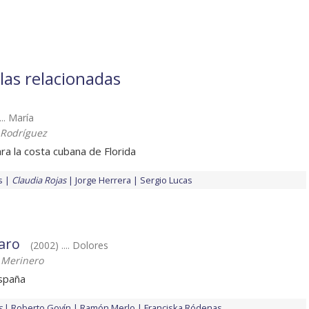
ulas relacionadas
... María
 Rodríguez
ra la costa cubana de Florida
s
Claudia Rojas
Jorge Herrera
Sergio Lucas
aro
(2002) .... Dolores
 Merinero
España
s
Roberto Govín
Ramón Merlo
Franciska Ródenas