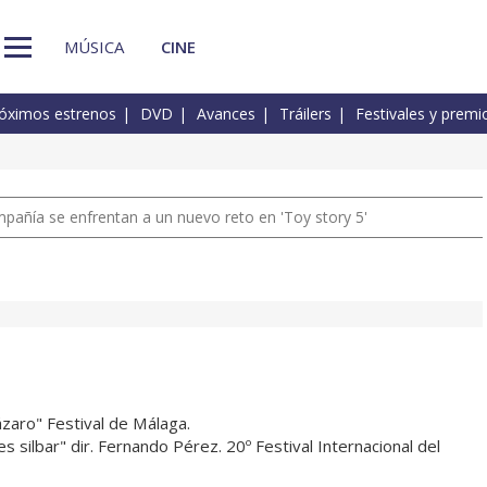
MÚSICA
CINE
óximos estrenos
DVD
Avances
Tráilers
Festivales y premi
pañía se enfrentan a un nuevo reto en 'Toy story 5'
zaro" Festival de Málaga.
s silbar" dir. Fernando Pérez. 20º Festival Internacional del