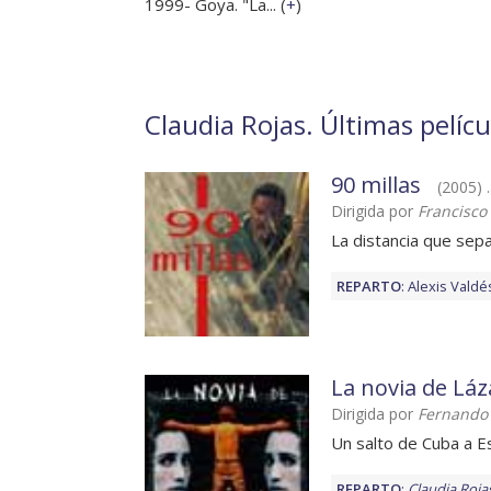
1999- Goya. "La... (
+
)
Claudia Rojas. Últimas pelíc
90 millas
(2005) .
Dirigida por
Francisco
La distancia que sepa
REPARTO
:
Alexis Valdé
La novia de Láz
Dirigida por
Fernando
Un salto de Cuba a 
REPARTO
:
Claudia Roja