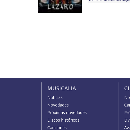
MUSICALIA
C
Noticias
Not
Novedades
Car
Próximas novedades
Pr
Discos históricos
DV
Canciones
Av