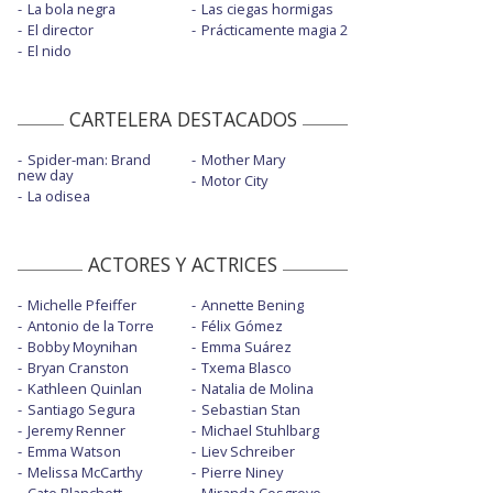
La bola negra
Las ciegas hormigas
El director
Prácticamente magia 2
El nido
CARTELERA DESTACADOS
Spider-man: Brand
Mother Mary
new day
Motor City
La odisea
ACTORES Y ACTRICES
Michelle Pfeiffer
Annette Bening
Antonio de la Torre
Félix Gómez
Bobby Moynihan
Emma Suárez
Bryan Cranston
Txema Blasco
Kathleen Quinlan
Natalia de Molina
Santiago Segura
Sebastian Stan
Jeremy Renner
Michael Stuhlbarg
Emma Watson
Liev Schreiber
Melissa McCarthy
Pierre Niney