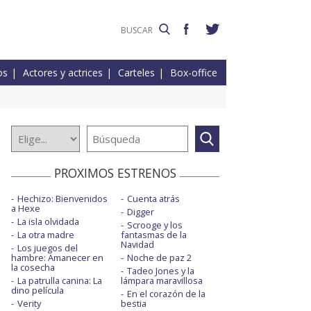
os
Actores y actrices
Carteles
Box-office
PROXIMOS ESTRENOS
Hechizo: Bienvenidos
Cuenta atrás
a Hexe
Digger
La isla olvidada
Scrooge y los
La otra madre
fantasmas de la
Navidad
Los juegos del
hambre: Amanecer en
Noche de paz 2
la cosecha
Tadeo Jones y la
La patrulla canina: La
lámpara maravillosa
dino película
En el corazón de la
Verity
bestia