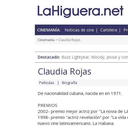
CINEMANÍA:
Noticias de cine
Cartelera
Pr
Cinemanía
> Claudia Rojas
Destacado:
Buzz Lightyear, Woody, Jessie y com
Claudia Rojas
Películas
Biografía
De nacionalidad cubana, nacida en en 1971.
PREMIOS
2002- premio mejor actriz por "La novia de Lá
1998- premio "actriz revelación" por "La vida e
nuevo cine latinoamericano. La Habana.