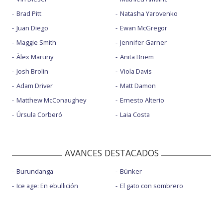
Brad Pitt
Natasha Yarovenko
Juan Diego
Ewan McGregor
Maggie Smith
Jennifer Garner
Àlex Maruny
Anita Briem
Josh Brolin
Viola Davis
Adam Driver
Matt Damon
Matthew McConaughey
Ernesto Alterio
Úrsula Corberó
Laia Costa
AVANCES DESTACADOS
Burundanga
Búnker
Ice age: En ebullición
El gato con sombrero