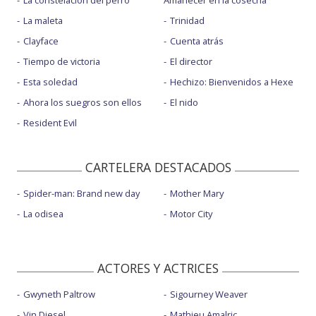
La constelación del perro
Amanecer en la cosecha
La maleta
Trinidad
Clayface
Cuenta atrás
Tiempo de victoria
El director
Esta soledad
Hechizo: Bienvenidos a Hexe
Ahora los suegros son ellos
El nido
Resident Evil
CARTELERA DESTACADOS
Spider-man: Brand new day
Mother Mary
La odisea
Motor City
ACTORES Y ACTRICES
Gwyneth Paltrow
Sigourney Weaver
Vin Diesel
Mathieu Amalric