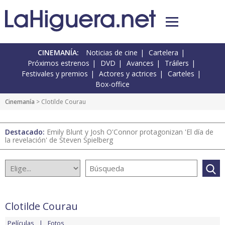
CINEMANÍA:
Noticias de cine
Cartelera
Próximos estrenos
DVD
Avances
Tráilers
Festivales y premios
Actores y actrices
Carteles
Box-office
Cinemanía
> Clotilde Courau
Destacado:
Emily Blunt y Josh O'Connor protagonizan 'El día de
la revelación' de Steven Spielberg
Clotilde Courau
Películas
Fotos