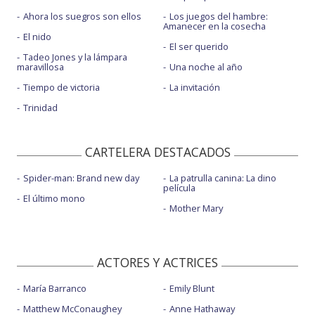
Ahora los suegros son ellos
Los juegos del hambre:
Amanecer en la cosecha
El nido
El ser querido
Tadeo Jones y la lámpara
maravillosa
Una noche al año
Tiempo de victoria
La invitación
Trinidad
CARTELERA DESTACADOS
Spider-man: Brand new day
La patrulla canina: La dino
película
El último mono
Mother Mary
ACTORES Y ACTRICES
María Barranco
Emily Blunt
Matthew McConaughey
Anne Hathaway