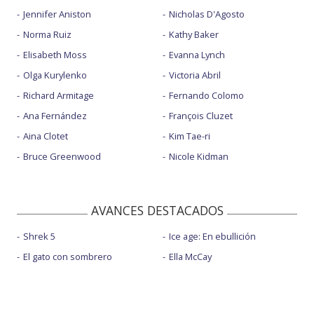
Jennifer Aniston
Nicholas D'Agosto
Norma Ruiz
Kathy Baker
Elisabeth Moss
Evanna Lynch
Olga Kurylenko
Victoria Abril
Richard Armitage
Fernando Colomo
Ana Fernández
François Cluzet
Aina Clotet
Kim Tae-ri
Bruce Greenwood
Nicole Kidman
AVANCES DESTACADOS
Shrek 5
Ice age: En ebullición
El gato con sombrero
Ella McCay