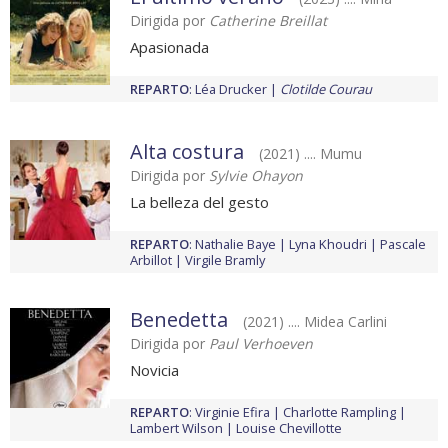
Dirigida por
Catherine Breillat
Apasionada
REPARTO
:
Léa Drucker
Clotilde Courau
Alta costura
(2021) .... Mumu
Dirigida por
Sylvie Ohayon
La belleza del gesto
REPARTO
:
Nathalie Baye
Lyna Khoudri
Pascale
Arbillot
Virgile Bramly
Benedetta
(2021) .... Midea Carlini
Dirigida por
Paul Verhoeven
Novicia
REPARTO
:
Virginie Efira
Charlotte Rampling
Lambert Wilson
Louise Chevillotte