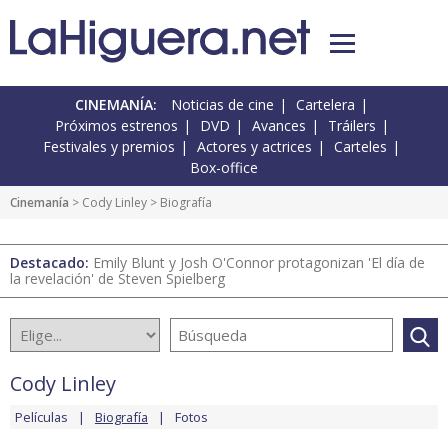
CINEMANÍA:
Noticias de cine
Cartelera
Próximos estrenos
DVD
Avances
Tráilers
Festivales y premios
Actores y actrices
Carteles
Box-office
Cinemanía
>
Cody Linley
> Biografía
Destacado:
Emily Blunt y Josh O'Connor protagonizan 'El día de
la revelación' de Steven Spielberg
Cody Linley
Películas
Biografía
Fotos