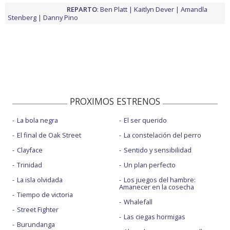
REPARTO
:
Ben Platt
Kaitlyn Dever
Amandla
Stenberg
Danny Pino
PROXIMOS ESTRENOS
La bola negra
El ser querido
El final de Oak Street
La constelación del perro
Clayface
Sentido y sensibilidad
Trinidad
Un plan perfecto
La isla olvidada
Los juegos del hambre:
Amanecer en la cosecha
Tiempo de victoria
Whalefall
Street Fighter
Las ciegas hormigas
Burundanga