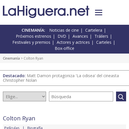
CINEMANÍA:
Noticias de cine
Cartelera
Próximos estrenos
DVD
Avances
Tráilers
Festivales y premios
Actores y actrices
Carteles
Box-office
Cinemanía
> Colton Ryan
Destacado:
Matt Damon protagoniza 'La odisea' del cineasta
Christopher Nolan
Colton Ryan
Películas
Biografía