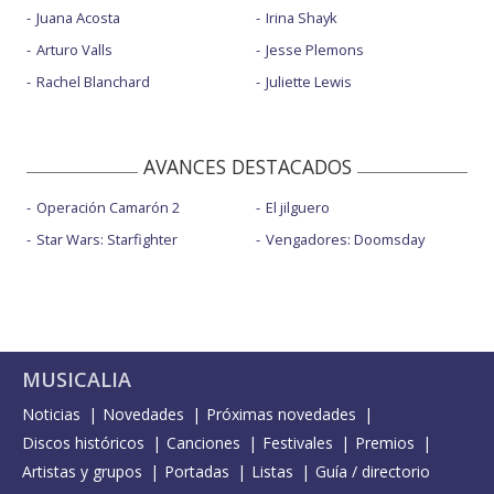
Juana Acosta
Irina Shayk
Arturo Valls
Jesse Plemons
Rachel Blanchard
Juliette Lewis
AVANCES DESTACADOS
Operación Camarón 2
El jilguero
Star Wars: Starfighter
Vengadores: Doomsday
MUSICALIA
Noticias
Novedades
Próximas novedades
Discos históricos
Canciones
Festivales
Premios
Artistas y grupos
Portadas
Listas
Guía / directorio