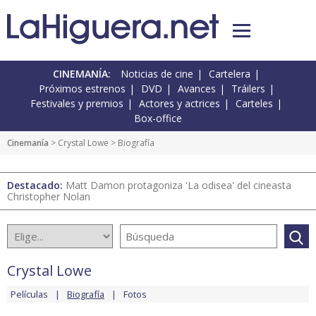
CINEMANÍA:
Noticias de cine
Cartelera
Próximos estrenos
DVD
Avances
Tráilers
Festivales y premios
Actores y actrices
Carteles
Box-office
Cinemanía
>
Crystal Lowe
> Biografía
Destacado:
Matt Damon protagoniza 'La odisea' del cineasta
Christopher Nolan
Crystal Lowe
Películas
Biografía
Fotos