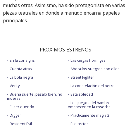
muchas otras. Asimismo, ha sido protagonista en varias
piezas teatrales en donde a menudo encarna papeles
principales.
PROXIMOS ESTRENOS
En la zona gris
Las ciegas hormigas
Cuenta atrás
Ahora los suegros son ellos
La bola negra
Street Fighter
Verity
La constelación del perro
Buena suerte, pásalo bien, no
Esta soledad
mueras
Los juegos del hambre:
El ser querido
Amanecer en la cosecha
Digger
Prácticamente magia 2
Resident Evil
El director