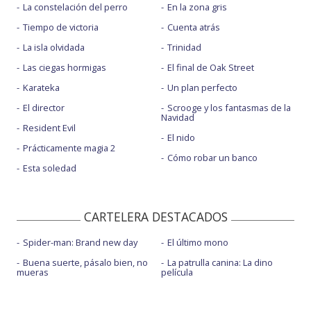
La constelación del perro
En la zona gris
Tiempo de victoria
Cuenta atrás
La isla olvidada
Trinidad
Las ciegas hormigas
El final de Oak Street
Karateka
Un plan perfecto
El director
Scrooge y los fantasmas de la
Navidad
Resident Evil
El nido
Prácticamente magia 2
Cómo robar un banco
Esta soledad
CARTELERA DESTACADOS
Spider-man: Brand new day
El último mono
Buena suerte, pásalo bien, no
La patrulla canina: La dino
mueras
película