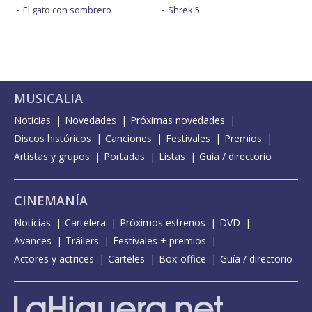
El gato con sombrero
Shrek 5
MUSICALIA
Noticias
Novedades
Próximas novedades
Discos históricos
Canciones
Festivales
Premios
Artistas y grupos
Portadas
Listas
Guía / directorio
CINEMANÍA
Noticias
Cartelera
Próximos estrenos
DVD
Avances
Tráilers
Festivales + premios
Actores y actrices
Carteles
Box-office
Guía / directorio