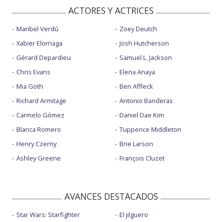
ACTORES Y ACTRICES
Maribel Verdú
Zoey Deutch
Xabier Elorriaga
Josh Hutcherson
Gérard Depardieu
Samuel L. Jackson
Chris Evans
Elena Anaya
Mia Goth
Ben Affleck
Richard Armitage
Antonio Banderas
Carmelo Gómez
Daniel Dae Kim
Blanca Romero
Tuppence Middleton
Henry Czerny
Brie Larson
Ashley Greene
François Cluzet
AVANCES DESTACADOS
Star Wars: Starfighter
El jilguero