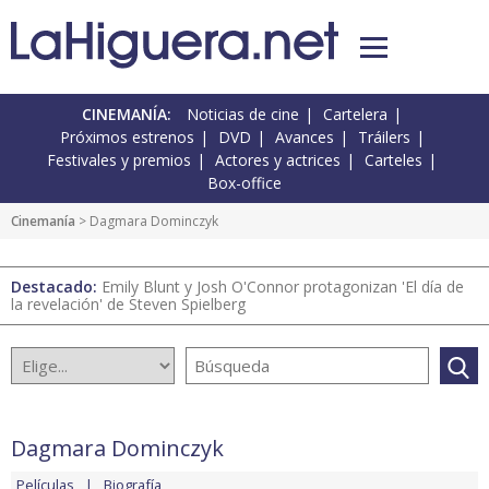
CINEMANÍA:
Noticias de cine
Cartelera
Próximos estrenos
DVD
Avances
Tráilers
Festivales y premios
Actores y actrices
Carteles
Box-office
Cinemanía
> Dagmara Dominczyk
Destacado:
Emily Blunt y Josh O'Connor protagonizan 'El día de
la revelación' de Steven Spielberg
Dagmara Dominczyk
Películas
Biografía