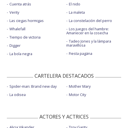
Cuenta atrás
El nido
Verity
La maleta
Las ciegas hormigas
La constelación del perro
Whalefall
Los juegos del hambre:
Amanecer en la cosecha
Tiempo de victoria
Tadeo Jones y la lámpara
maravillosa
Digger
Fiesta pagäna
La bola negra
CARTELERA DESTACADOS
Spider-man: Brand new day
Mother Mary
La odisea
Motor City
ACTORES Y ACTRICES
Alicia Vikander
Troy Garity