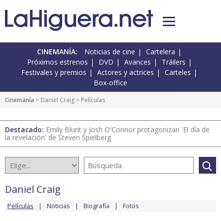
CINEMANÍA:
Noticias de cine
Cartelera
Próximos estrenos
DVD
Avances
Tráilers
Festivales y premios
Actores y actrices
Carteles
Box-office
Cinemanía
>
Daniel Craig
> Películas
Destacado:
Emily Blunt y Josh O'Connor protagonizan 'El día de
la revelación' de Steven Spielberg
Daniel Craig
Películas
Noticias
Biografía
Fotos