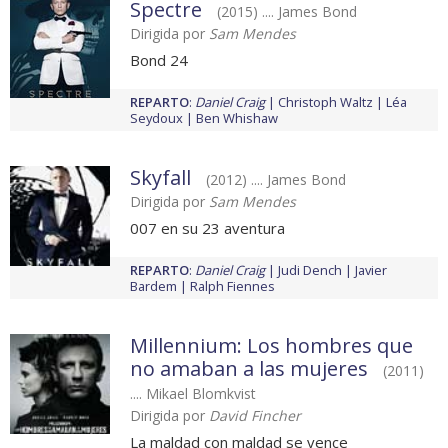
Spectre
(2015) .... James Bond
Dirigida por
Sam Mendes
Bond 24
REPARTO
:
Daniel Craig
Christoph Waltz
Léa
Seydoux
Ben Whishaw
Skyfall
(2012) .... James Bond
Dirigida por
Sam Mendes
007 en su 23 aventura
REPARTO
:
Daniel Craig
Judi Dench
Javier
Bardem
Ralph Fiennes
Millennium: Los hombres que
no amaban a las mujeres
(2011)
.... Mikael Blomkvist
Dirigida por
David Fincher
La maldad con maldad se vence