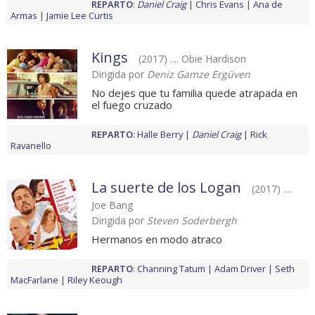
REPARTO
:
Daniel Craig
Chris Evans
Ana de
Armas
Jamie Lee Curtis
Kings
(2017) .... Obie Hardison
Dirigida por
Deniz Gamze Ergüven
No dejes que tu familia quede atrapada en
el fuego cruzado
REPARTO
:
Halle Berry
Daniel Craig
Rick
Ravanello
La suerte de los Logan
(2017) ....
Joe Bang
Dirigida por
Steven Soderbergh
Hermanos en modo atraco
REPARTO
:
Channing Tatum
Adam Driver
Seth
MacFarlane
Riley Keough