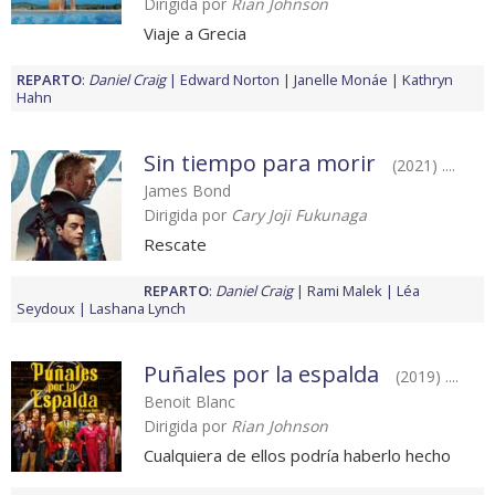
Dirigida por
Rian Johnson
Viaje a Grecia
REPARTO
:
Daniel Craig
Edward Norton
Janelle Monáe
Kathryn
Hahn
Sin tiempo para morir
(2021) ....
James Bond
Dirigida por
Cary Joji Fukunaga
Rescate
REPARTO
:
Daniel Craig
Rami Malek
Léa
Seydoux
Lashana Lynch
Puñales por la espalda
(2019) ....
Benoit Blanc
Dirigida por
Rian Johnson
Cualquiera de ellos podría haberlo hecho