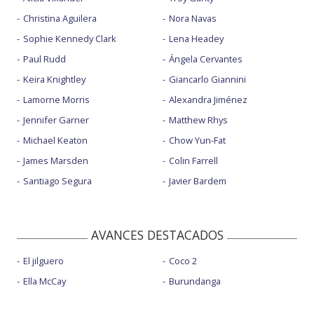
Christina Aguilera
Nora Navas
Sophie Kennedy Clark
Lena Headey
Paul Rudd
Ángela Cervantes
Keira Knightley
Giancarlo Giannini
Lamorne Morris
Alexandra Jiménez
Jennifer Garner
Matthew Rhys
Michael Keaton
Chow Yun-Fat
James Marsden
Colin Farrell
Santiago Segura
Javier Bardem
AVANCES DESTACADOS
El jilguero
Coco 2
Ella McCay
Burundanga