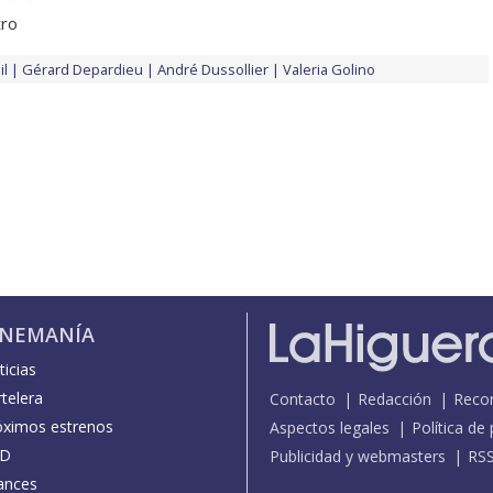
tro
il
Gérard Depardieu
André Dussollier
Valeria Golino
INEMANÍA
icias
telera
Contacto
Redacción
Reco
óximos estrenos
Aspectos legales
Política de
D
Publicidad y webmasters
RS
ances