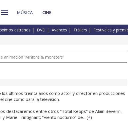
MÚSICA
CINE
óximos estrenos
DVD
Avances
Tráilers
Festivales y premi
a de animación 'Minions & monsters'
 los últimos treinta años como actor y director en producciones
el cine como para la televisión.
jos destacaremos entre otros "Total Keops" de Alain Beverini,
 y Marie Trintignant; "Viento nocturno" de... (
+
)