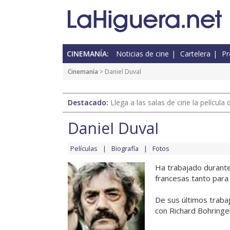
CINEMANÍA:
Noticias de cine
Cartelera
Pr
Cinemanía
> Daniel Duval
Destacado:
Llega a las salas de cine la películ
Daniel Duval
Películas
Biografía
Fotos
Ha trabajado durante
francesas tanto para 
De sus últimos traba
con Richard Bohringer