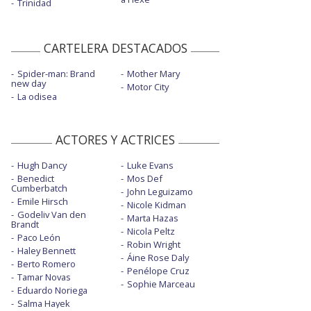
Trinidad
CARTELERA DESTACADOS
Spider-man: Brand
Mother Mary
new day
Motor City
La odisea
ACTORES Y ACTRICES
Hugh Dancy
Luke Evans
Benedict
Mos Def
Cumberbatch
John Leguizamo
Emile Hirsch
Nicole Kidman
Godeliv Van den
Marta Hazas
Brandt
Nicola Peltz
Paco León
Robin Wright
Haley Bennett
Áine Rose Daly
Berto Romero
Penélope Cruz
Tamar Novas
Sophie Marceau
Eduardo Noriega
Salma Hayek