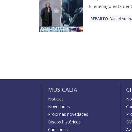
El enemigo está den
REPARTO
:
Daniel Auteu
MUSICALIA
C
Noticias
Not
Novedades
Car
Próximas novedades
Pr
Discos históricos
DV
Canciones
Av