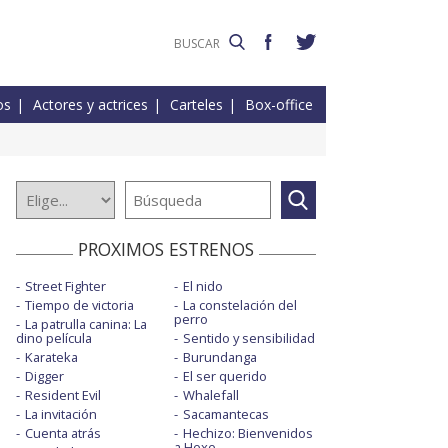
os
Actores y actrices
Carteles
Box-office
PROXIMOS ESTRENOS
Street Fighter
El nido
Tiempo de victoria
La constelación del
perro
La patrulla canina: La
dino película
Sentido y sensibilidad
Karateka
Burundanga
Digger
El ser querido
Resident Evil
Whalefall
La invitación
Sacamantecas
Cuenta atrás
Hechizo: Bienvenidos
a Hexe