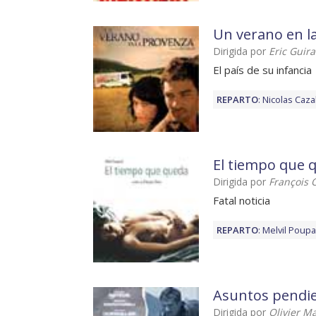
Un verano en l
Dirigida por
Eric Guir
El país de su infancia
REPARTO
:
Nicolas Caza
El tiempo que 
Dirigida por
François 
Fatal noticia
REPARTO
:
Melvil Poup
Asuntos pendi
Dirigida por
Olivier M