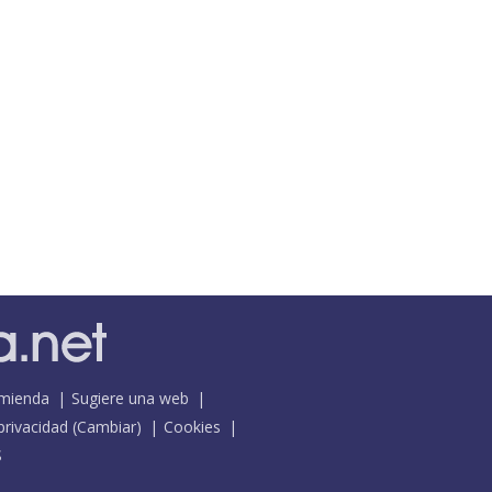
mienda
Sugiere una web
 privacidad
(
Cambiar
)
Cookies
S