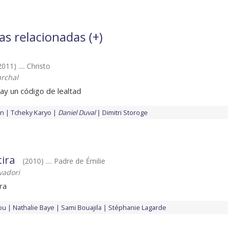
as relacionadas (
+
)
2011) .... Christo
archal
ay un código de lealtad
in
Tcheky Karyo
Daniel Duval
Dimitri Storoge
ira
(2010) .... Padre de Émilie
vadori
ra
ou
Nathalie Baye
Sami Bouajila
Stéphanie Lagarde