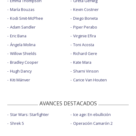
Emma Thompson
Greta Gerwig
María Bouzas
Kevin Costner
Kodi Smit-McPhee
Diego Boneta
Adam Sandler
Piper Perabo
Eric Bana
Virginie Efira
Ángela Molina
Toni Acosta
Willow Shields
Richard Gere
Bradley Cooper
Kate Mara
Hugh Dancy
Sharni Vinson
Kiti Mánver
Carice Van Houten
AVANCES DESTACADOS
Star Wars: Starfighter
Ice age: En ebullición
Shrek 5
Operación Camarón 2