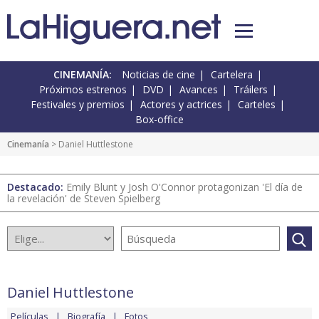
CINEMANÍA:
Noticias de cine
Cartelera
Próximos estrenos
DVD
Avances
Tráilers
Festivales y premios
Actores y actrices
Carteles
Box-office
Cinemanía
> Daniel Huttlestone
Destacado:
Emily Blunt y Josh O'Connor protagonizan 'El día de
la revelación' de Steven Spielberg
Daniel Huttlestone
Películas
Biografía
Fotos