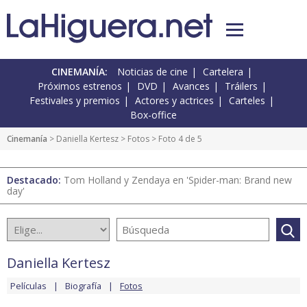
CINEMANÍA:
Noticias de cine
Cartelera
Próximos estrenos
DVD
Avances
Tráilers
Festivales y premios
Actores y actrices
Carteles
Box-office
Cinemanía
>
Daniella Kertesz
>
Fotos
> Foto 4 de 5
Destacado:
Tom Holland y Zendaya en 'Spider-man: Brand new
day'
Daniella Kertesz
Películas
Biografía
Fotos