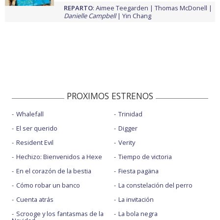
REPARTO
:
Aimee Teegarden
Thomas McDonell
Danielle Campbell
Yin Chang
PROXIMOS ESTRENOS
Whalefall
Trinidad
El ser querido
Digger
Resident Evil
Verity
Hechizo: Bienvenidos a Hexe
Tiempo de victoria
En el corazón de la bestia
Fiesta pagäna
Cómo robar un banco
La constelación del perro
Cuenta atrás
La invitación
Scrooge y los fantasmas de la
La bola negra