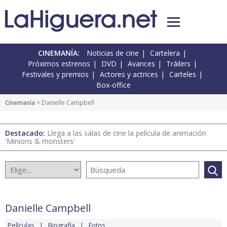
CINEMANÍA:
Noticias de cine
Cartelera
Próximos estrenos
DVD
Avances
Tráilers
Festivales y premios
Actores y actrices
Carteles
Box-office
Cinemanía
> Danielle Campbell
Destacado:
Llega a las salas de cine la película de animación
'Minions & monsters'
Danielle Campbell
Películas
Biografía
Fotos