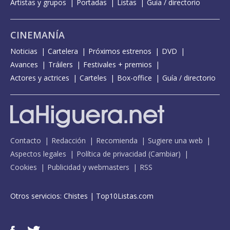
Artistas y grupos
Portadas
Listas
Guía / directorio
CINEMANÍA
Noticias
Cartelera
Próximos estrenos
DVD
Avances
Tráilers
Festivales + premios
Actores y actrices
Carteles
Box-office
Guía / directorio
Contacto
Redacción
Recomienda
Sugiere una web
Aspectos legales
Política de privacidad
(
Cambiar
)
Cookies
Publicidad y webmasters
RSS
Otros servicios:
Chistes
|
Top10Listas.com