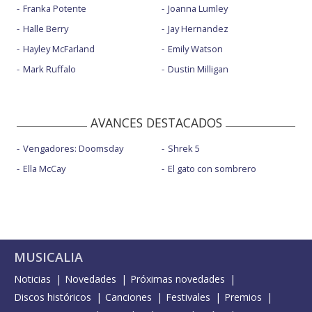
Franka Potente
Joanna Lumley
Halle Berry
Jay Hernandez
Hayley McFarland
Emily Watson
Mark Ruffalo
Dustin Milligan
AVANCES DESTACADOS
Vengadores: Doomsday
Shrek 5
Ella McCay
El gato con sombrero
MUSICALIA
Noticias
Novedades
Próximas novedades
Discos históricos
Canciones
Festivales
Premios