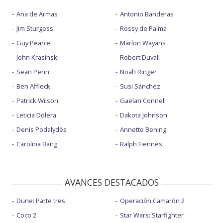
Ana de Armas
Antonio Banderas
Jim Sturgess
Rossy de Palma
Guy Pearce
Marlon Wayans
John Krasinski
Robert Duvall
Sean Penn
Noah Ringer
Ben Affleck
Susi Sánchez
Patrick Wilson
Gaelan Connell
Leticia Dolera
Dakota Johnson
Denis Podalydès
Annette Bening
Carolina Bang
Ralph Fiennes
AVANCES DESTACADOS
Dune: Parte tres
Operación Camarón 2
Coco 2
Star Wars: Starfighter