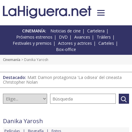
CINEMANÍA:
Noticias de cine
Cartelera
Próximos estrenos
DVD
Avances
Tráilers
Festivales y premios
Actores y actrices
Carteles
Box-office
Cinemanía
> Danika Yarosh
Destacado:
Matt Damon protagoniza 'La odisea' del cineasta
Christopher Nolan
Danika Yarosh
Películas
Biografía
Fotos