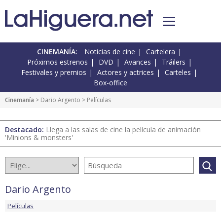
CINEMANÍA:
Noticias de cine
Cartelera
Próximos estrenos
DVD
Avances
Tráilers
Festivales y premios
Actores y actrices
Carteles
Box-office
Cinemanía
>
Dario Argento
> Películas
Destacado:
Llega a las salas de cine la película de animación
'Minions & monsters'
Dario Argento
Películas