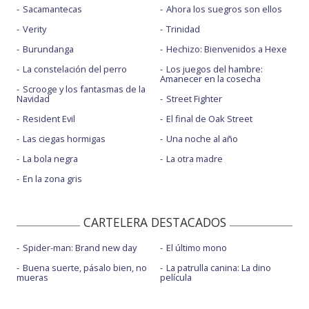
Sacamantecas
Ahora los suegros son ellos
Verity
Trinidad
Burundanga
Hechizo: Bienvenidos a Hexe
La constelación del perro
Los juegos del hambre:
Amanecer en la cosecha
Scrooge y los fantasmas de la
Navidad
Street Fighter
Resident Evil
El final de Oak Street
Las ciegas hormigas
Una noche al año
La bola negra
La otra madre
En la zona gris
CARTELERA DESTACADOS
Spider-man: Brand new day
El último mono
Buena suerte, pásalo bien, no
La patrulla canina: La dino
mueras
película