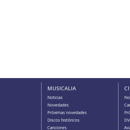
MUSICALIA
C
Noticias
Not
Novedades
Car
Próximas novedades
Pr
Discos históricos
DV
Canciones
Av