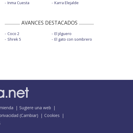
Inma Cuesta
Karra Elejalde
AVANCES DESTACADOS
Coco 2
El jilguero
Shrek 5
El gato con sombrero
mienda
Sugiere una web
 privacidad
(
Cambiar
)
Cookies
S