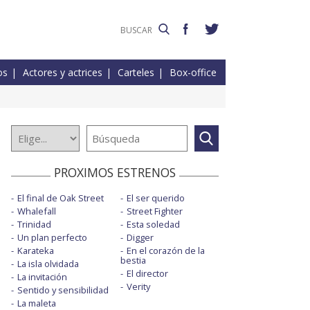
os
Actores y actrices
Carteles
Box-office
PROXIMOS ESTRENOS
El final de Oak Street
El ser querido
Whalefall
Street Fighter
Trinidad
Esta soledad
Un plan perfecto
Digger
Karateka
En el corazón de la
bestia
La isla olvidada
El director
La invitación
Verity
Sentido y sensibilidad
La maleta