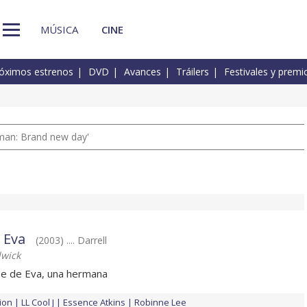
MÚSICA
CINE
óximos estrenos
DVD
Avances
Tráilers
Festivales y premi
man: Brand new day'
 Eva
(2003) .... Darrell
dwick
rse de Eva, una hermana
ion
LL Cool J
Essence Atkins
Robinne Lee