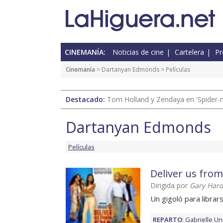
CINEMANÍA:
Noticias de cine
Cartelera
Pr
Cinemanía
>
Dartanyan Edmonds
> Películas
Destacado:
Tom Holland y Zendaya en 'Spider-
Dartanyan Edmonds
Películas
Deliver us from
Dirigida por
Gary Har
Un gigoló para libra
REPARTO
:
Gabrielle Un