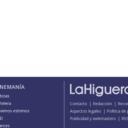
INEMANÍA
icias
telera
Contacto
Redacción
Reco
óximos estrenos
Aspectos legales
Política de
D
Publicidad y webmasters
RS
ances