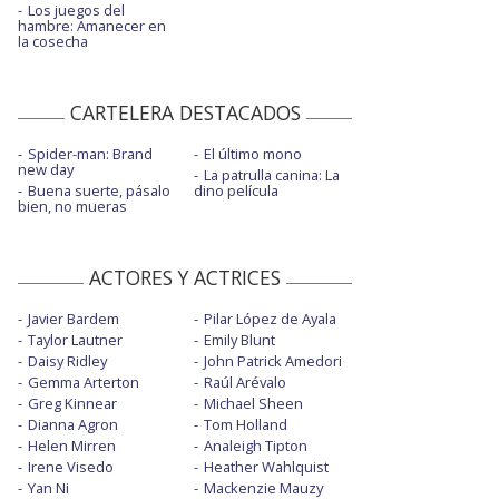
Los juegos del
hambre: Amanecer en
la cosecha
CARTELERA DESTACADOS
Spider-man: Brand
El último mono
new day
La patrulla canina: La
Buena suerte, pásalo
dino película
bien, no mueras
ACTORES Y ACTRICES
Javier Bardem
Pilar López de Ayala
Taylor Lautner
Emily Blunt
Daisy Ridley
John Patrick Amedori
Gemma Arterton
Raúl Arévalo
Greg Kinnear
Michael Sheen
Dianna Agron
Tom Holland
Helen Mirren
Analeigh Tipton
Irene Visedo
Heather Wahlquist
Yan Ni
Mackenzie Mauzy