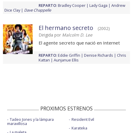
REPARTO
:
Bradley Cooper
Lady Gaga
Andrew
Dice Clay
Dave Chappelle
El hermano secreto
(2002)
Dirigida por
Malcolm D. Lee
El agente secreto que nació en Internet
REPARTO
:
Eddie Griffin
Denise Richards
Chris
Kattan
Aunjanue Ellis
PROXIMOS ESTRENOS
Tadeo Jones y la lámpara
Resident Evil
maravillosa
Karateka
La maleta