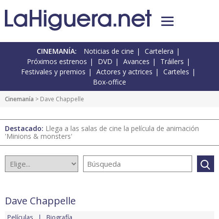
CINEMANÍA:
Noticias de cine
Cartelera
Próximos estrenos
DVD
Avances
Tráilers
Festivales y premios
Actores y actrices
Carteles
Box-office
Cinemanía
> Dave Chappelle
Destacado:
Llega a las salas de cine la película de animación
'Minions & monsters'
Dave Chappelle
Películas
Biografía