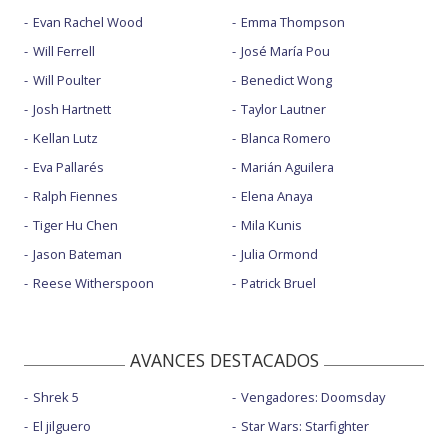
Evan Rachel Wood
Emma Thompson
Will Ferrell
José María Pou
Will Poulter
Benedict Wong
Josh Hartnett
Taylor Lautner
Kellan Lutz
Blanca Romero
Eva Pallarés
Marián Aguilera
Ralph Fiennes
Elena Anaya
Tiger Hu Chen
Mila Kunis
Jason Bateman
Julia Ormond
Reese Witherspoon
Patrick Bruel
AVANCES DESTACADOS
Shrek 5
Vengadores: Doomsday
El jilguero
Star Wars: Starfighter