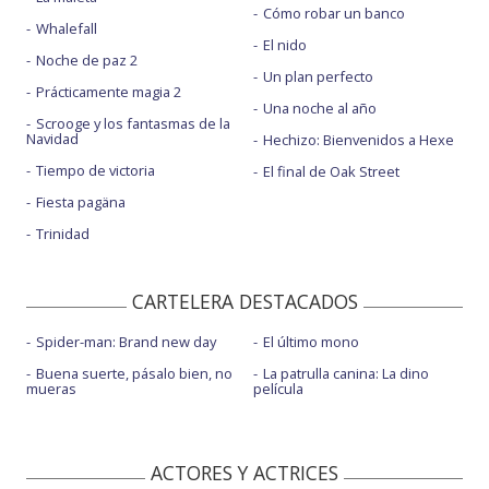
Cómo robar un banco
Whalefall
El nido
Noche de paz 2
Un plan perfecto
Prácticamente magia 2
Una noche al año
Scrooge y los fantasmas de la
Navidad
Hechizo: Bienvenidos a Hexe
Tiempo de victoria
El final de Oak Street
Fiesta pagäna
Trinidad
CARTELERA DESTACADOS
Spider-man: Brand new day
El último mono
Buena suerte, pásalo bien, no
La patrulla canina: La dino
mueras
película
ACTORES Y ACTRICES