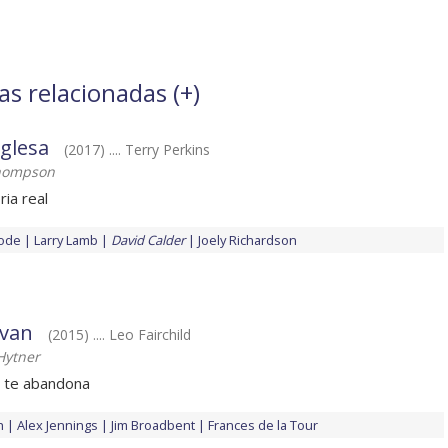
as relacionadas (
+
)
nglesa
(2017) .... Terry Perkins
hompson
ia real
ode
Larry Lamb
David Calder
Joely Richardson
 van
(2015) .... Leo Fairchild
Hytner
 te abandona
h
Alex Jennings
Jim Broadbent
Frances de la Tour