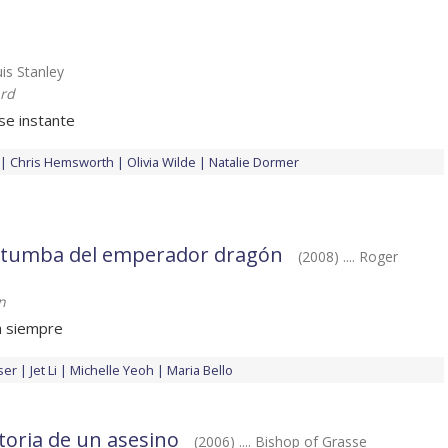
uis Stanley
rd
se instante
Chris Hemsworth
Olivia Wilde
Natalie Dormer
a tumba del emperador dragón
(2008) .... Roger
n
a siempre
ser
Jet Li
Michelle Yeoh
Maria Bello
toria de un asesino
(2006) .... Bishop of Grasse