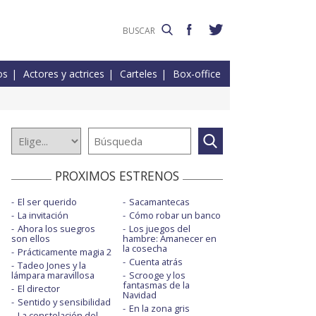
os
Actores y actrices
Carteles
Box-office
PROXIMOS ESTRENOS
El ser querido
Sacamantecas
La invitación
Cómo robar un banco
Ahora los suegros
Los juegos del
son ellos
hambre: Amanecer en
la cosecha
Prácticamente magia 2
Cuenta atrás
Tadeo Jones y la
lámpara maravillosa
Scrooge y los
fantasmas de la
El director
Navidad
Sentido y sensibilidad
En la zona gris
La constelación del