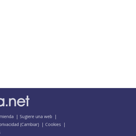
mienda
Sugiere una web
 privacidad
(
Cambiar
)
Cookies
S