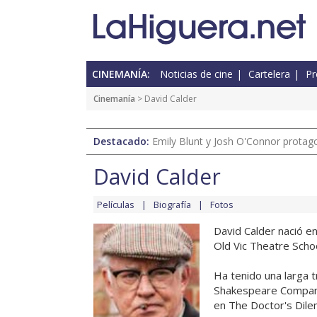
CINEMANÍA:
Noticias de cine
Cartelera
Pr
Cinemanía
> David Calder
Destacado:
Emily Blunt y Josh O'Connor protagon
David Calder
Películas
Biografía
Fotos
David Calder nació en
Old Vic Theatre Schoo
Ha tenido una larga t
Shakespeare Company 
en The Doctor's Dilem