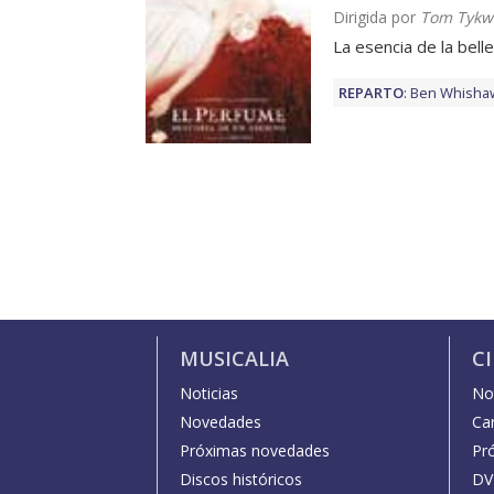
Dirigida por
Tom Tykw
La esencia de la bell
REPARTO
:
Ben Whisha
MUSICALIA
C
Noticias
Not
Novedades
Car
Próximas novedades
Pr
Discos históricos
DV