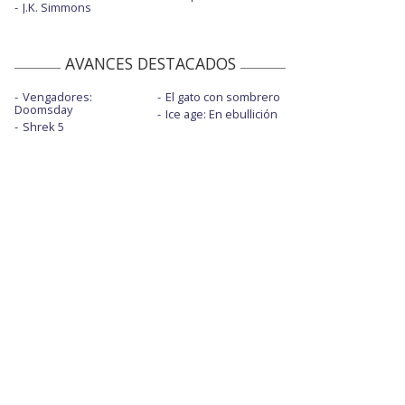
J.K. Simmons
AVANCES DESTACADOS
Vengadores:
El gato con sombrero
Doomsday
Ice age: En ebullición
Shrek 5