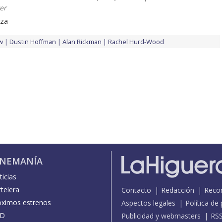
er
eza
w
Dustin Hoffman
Alan Rickman
Rachel Hurd-Wood
INEMANÍA
icias
telera
Contacto
Redacción
Reco
óximos estrenos
Aspectos legales
Política de
D
Publicidad y webmasters
RS