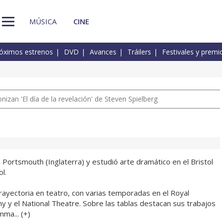
MÚSICA
CINE
óximos estrenos
DVD
Avances
Tráilers
Festivales y premi
izan 'El día de la revelación' de Steven Spielberg
 Portsmouth (Inglaterra) y estudió arte dramático en el Bristol
l.
rayectoria en teatro, con varias temporadas en el Royal
y el National Theatre. Sobre las tablas destacan sus trabajos
ma... (
+
)