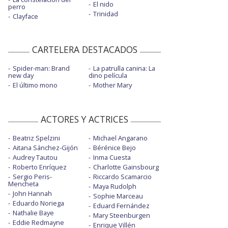
El nido
perro
Trinidad
Clayface
CARTELERA DESTACADOS
Spider-man: Brand
La patrulla canina: La
new day
dino película
El último mono
Mother Mary
ACTORES Y ACTRICES
Beatriz Spelzini
Michael Angarano
Aitana Sánchez-Gijón
Bérénice Bejo
Audrey Tautou
Inma Cuesta
Roberto Enríquez
Charlotte Gainsbourg
Sergio Peris-
Riccardo Scamarcio
Mencheta
Maya Rudolph
John Hannah
Sophie Marceau
Eduardo Noriega
Eduard Fernández
Nathalie Baye
Mary Steenburgen
Eddie Redmayne
Enrique Villén