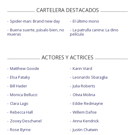
CARTELERA DESTACADOS
Spider-man: Brand new day
El último mono
Buena suerte, pásalo bien, no
La patrulla canina: La dino
mueras
película
ACTORES Y ACTRICES
Matthew Goode
Karin Viard
Elsa Pataky
Leonardo Sbaraglia
Bill Hader
Julia Roberts
Monica Bellucci
Olivia Molina
Clara Lago
Eddie Redmayne
Rebecca Hall
Willem Dafoe
Zooey Deschanel
Anna Kendrick
Rose Byrne
Justin Chatwin