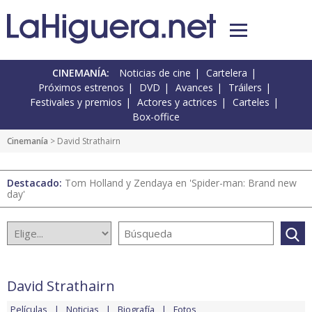
CINEMANÍA:
Noticias de cine
Cartelera
Próximos estrenos
DVD
Avances
Tráilers
Festivales y premios
Actores y actrices
Carteles
Box-office
Cinemanía
> David Strathairn
Destacado:
Tom Holland y Zendaya en 'Spider-man: Brand new
day'
David Strathairn
Películas
Noticias
Biografía
Fotos