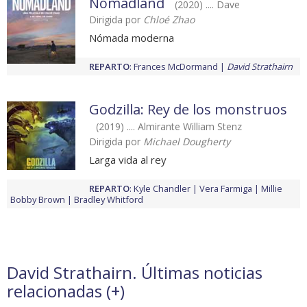
Nomadland
(2020) .... Dave
Dirigida por
Chloé Zhao
Nómada moderna
REPARTO
:
Frances McDormand
David Strathairn
Godzilla: Rey de los monstruos
(2019) .... Almirante William Stenz
Dirigida por
Michael Dougherty
Larga vida al rey
REPARTO
:
Kyle Chandler
Vera Farmiga
Millie
Bobby Brown
Bradley Whitford
David Strathairn. Últimas noticias
relacionadas (
+
)