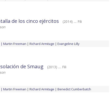
talla de los cinco ejércitos
(2014) .... Fili
kson
Martin Freeman
Richard Armitage
Evangeline Lilly
desolación de Smaug
(2013) .... Fili
kson
Martin Freeman
Richard Armitage
Benedict Cumberbatch