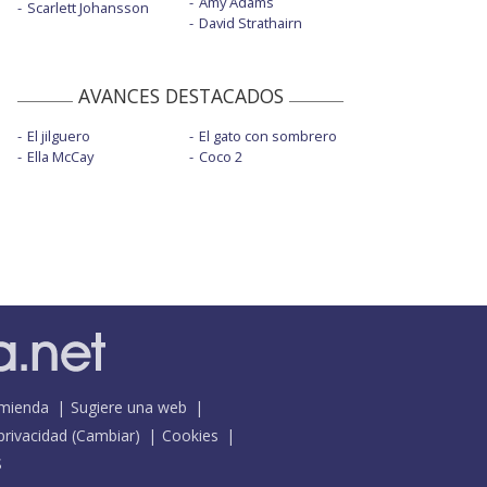
Amy Adams
Scarlett Johansson
David Strathairn
AVANCES DESTACADOS
El jilguero
El gato con sombrero
Ella McCay
Coco 2
mienda
Sugiere una web
 privacidad
(
Cambiar
)
Cookies
S