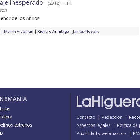
iaje inesperado
(2012) .... Fili
kson
eñor de los Anillos
Martin Freeman
Richard Armitage
James Nesbitt
INEMANÍA
icias
telera
Contacto
Redacción
Reco
óximos estrenos
Aspectos legales
Política de
D
Publicidad y webmasters
RS