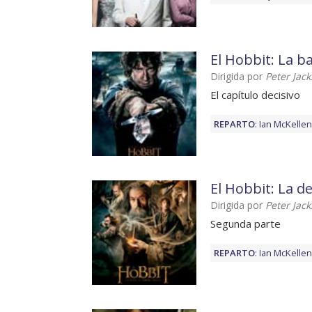
El Hobbit: La ba
Dirigida por
Peter Jac
El capítulo decisivo
REPARTO
:
Ian McKellen
El Hobbit: La 
Dirigida por
Peter Jac
Segunda parte
REPARTO
:
Ian McKellen