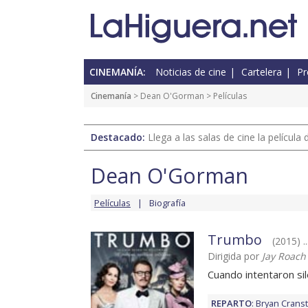
CINEMANÍA:
Noticias de cine
Cartelera
Pr
Cinemanía
>
Dean O'Gorman
> Películas
Destacado:
Llega a las salas de cine la películ
Dean O'Gorman
Películas
Biografía
Trumbo
(2015) .
Dirigida por
Jay Roach
Cuando intentaron si
REPARTO
:
Bryan Crans