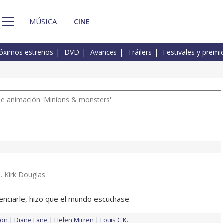
MÚSICA
CINE
óximos estrenos
DVD
Avances
Tráilers
Festivales y premi
a de animación 'Minions & monsters'
... Kirk Douglas
lenciarle, hizo que el mundo escuchase
ton
Diane Lane
Helen Mirren
Louis C.K.