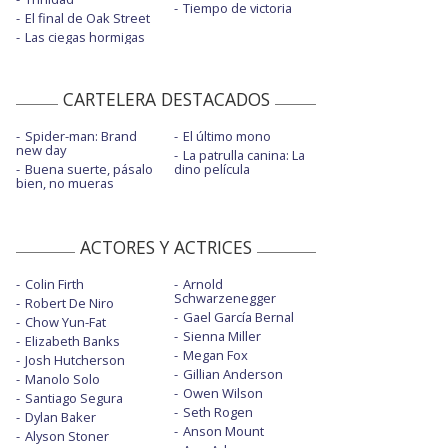
Tiempo de victoria
El final de Oak Street
Las ciegas hormigas
CARTELERA DESTACADOS
Spider-man: Brand
El último mono
new day
La patrulla canina: La
Buena suerte, pásalo
dino película
bien, no mueras
ACTORES Y ACTRICES
Colin Firth
Arnold
Schwarzenegger
Robert De Niro
Gael García Bernal
Chow Yun-Fat
Sienna Miller
Elizabeth Banks
Megan Fox
Josh Hutcherson
Gillian Anderson
Manolo Solo
Owen Wilson
Santiago Segura
Seth Rogen
Dylan Baker
Anson Mount
Alyson Stoner