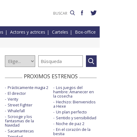
os
Actores y actrices
Carteles
Box-office
PROXIMOS ESTRENOS
Prácticamente magia 2
Los juegos del
hambre: Amanecer en
El director
la cosecha
Verity
Hechizo: Bienvenidos
Street Fighter
a Hexe
Whalefall
Un plan perfecto
Scrooge y los
Sentido y sensibilidad
fantasmas de la
Noche de paz 2
Navidad
En el corazón de la
Sacamantecas
bestia
Trinidad