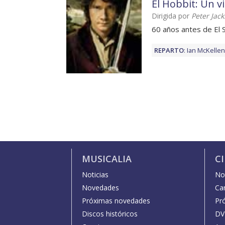
El Hobbit: Un v
Dirigida por
Peter Jac
60 años antes de El S
REPARTO
:
Ian McKellen
MUSICALIA
C
Noticias
Not
Novedades
Car
Próximas novedades
Pr
Discos históricos
DV