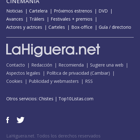
CINEMANÍA
Noticias
Cartelera
Próximos estrenos
DVD
Avances
Tráilers
Festivales + premios
Actores y actrices
Carteles
Box-office
Guía / directorio
Contacto
Redacción
Recomienda
Sugiere una web
Aspectos legales
Política de privacidad
(
Cambiar
)
Cookies
Publicidad y webmasters
RSS
Otros servicios:
Chistes
|
Top10Listas.com
LaHiguera.net. Todos los derechos reservados