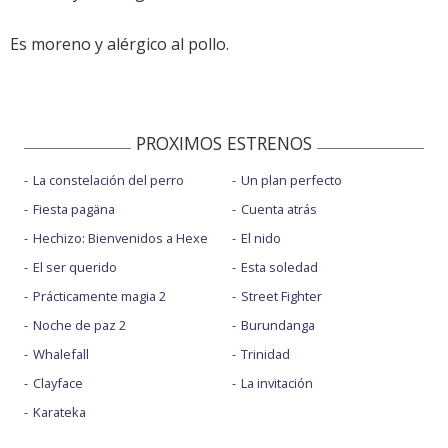
Es moreno y alérgico al pollo.
PROXIMOS ESTRENOS
La constelación del perro
Un plan perfecto
Fiesta pagäna
Cuenta atrás
Hechizo: Bienvenidos a Hexe
El nido
El ser querido
Esta soledad
Prácticamente magia 2
Street Fighter
Noche de paz 2
Burundanga
Whalefall
Trinidad
Clayface
La invitación
Karateka