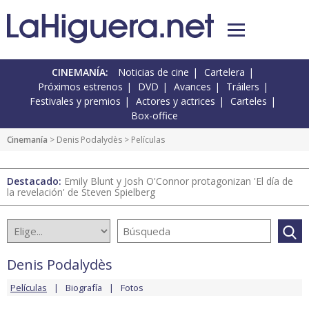
CINEMANÍA:
Noticias de cine
Cartelera
Próximos estrenos
DVD
Avances
Tráilers
Festivales y premios
Actores y actrices
Carteles
Box-office
Cinemanía
>
Denis Podalydès
> Películas
Destacado:
Emily Blunt y Josh O'Connor protagonizan 'El día de
la revelación' de Steven Spielberg
Denis Podalydès
Películas
Biografía
Fotos