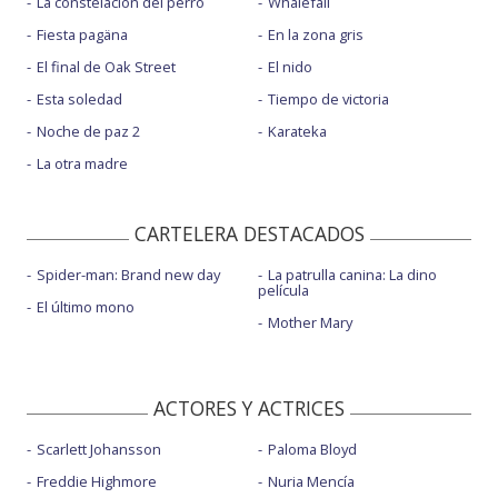
La constelación del perro
Whalefall
Fiesta pagäna
En la zona gris
El final de Oak Street
El nido
Esta soledad
Tiempo de victoria
Noche de paz 2
Karateka
La otra madre
CARTELERA DESTACADOS
Spider-man: Brand new day
La patrulla canina: La dino
película
El último mono
Mother Mary
ACTORES Y ACTRICES
Scarlett Johansson
Paloma Bloyd
Freddie Highmore
Nuria Mencía