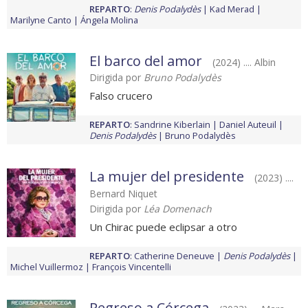
REPARTO
:
Denis Podalydès
Kad Merad
Marilyne Canto
Ángela Molina
El barco del amor
(2024) .... Albin
Dirigida por
Bruno Podalydès
Falso crucero
REPARTO
:
Sandrine Kiberlain
Daniel Auteuil
Denis Podalydès
Bruno Podalydès
La mujer del presidente
(2023) ....
Bernard Niquet
Dirigida por
Léa Domenach
Un Chirac puede eclipsar a otro
REPARTO
:
Catherine Deneuve
Denis Podalydès
Michel Vuillermoz
François Vincentelli
Regreso a Córcega