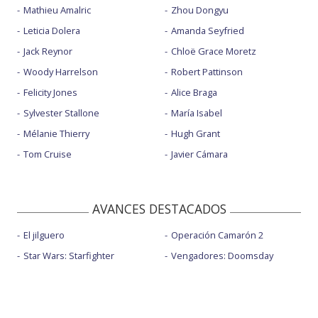
Mathieu Amalric
Zhou Dongyu
Leticia Dolera
Amanda Seyfried
Jack Reynor
Chloë Grace Moretz
Woody Harrelson
Robert Pattinson
Felicity Jones
Alice Braga
Sylvester Stallone
María Isabel
Mélanie Thierry
Hugh Grant
Tom Cruise
Javier Cámara
AVANCES DESTACADOS
El jilguero
Operación Camarón 2
Star Wars: Starfighter
Vengadores: Doomsday