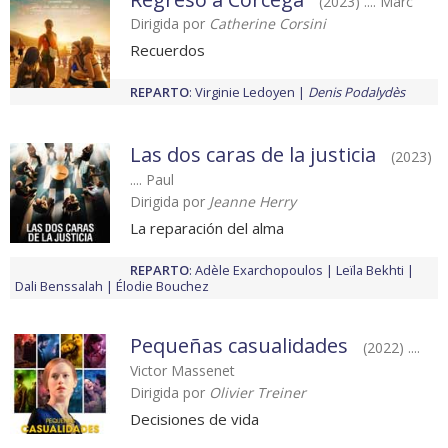
(2023) .... Marc
Dirigida por
Catherine Corsini
Recuerdos
REPARTO
:
Virginie Ledoyen
Denis Podalydès
Las dos caras de la justicia
(2023)
.... Paul
Dirigida por
Jeanne Herry
La reparación del alma
REPARTO
:
Adèle Exarchopoulos
Leïla Bekhti
Dali Benssalah
Élodie Bouchez
Pequeñas casualidades
(2022) ....
Victor Massenet
Dirigida por
Olivier Treiner
Decisiones de vida