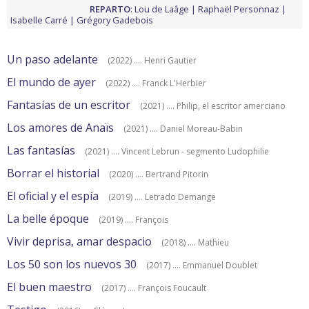
REPARTO
:
Lou de Laâge
Raphaël Personnaz
Isabelle Carré
Grégory Gadebois
Un paso adelante
(2022) .... Henri Gautier
El mundo de ayer
(2022) .... Franck L'Herbier
Fantasías de un escritor
(2021) .... Philip, el escritor amerciano
Los amores de Anaïs
(2021) .... Daniel Moreau-Babin
Las fantasías
(2021) .... Vincent Lebrun - segmento Ludophilie
Borrar el historial
(2020) .... Bertrand Pitorin
El oficial y el espía
(2019) .... Letrado Demange
La belle époque
(2019) .... François
Vivir deprisa, amar despacio
(2018) .... Mathieu
Los 50 son los nuevos 30
(2017) .... Emmanuel Doublet
El buen maestro
(2017) .... François Foucault