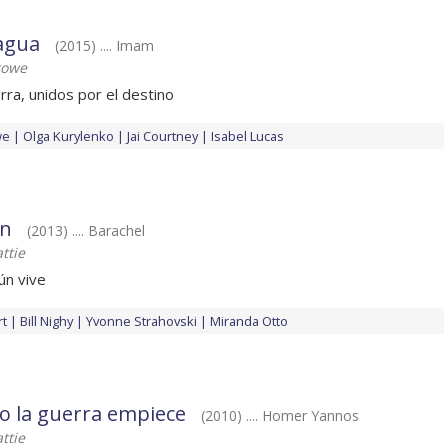
 agua
(2015) .... Imam
rowe
rra, unidos por el destino
we
Olga Kurylenko
Jai Courtney
Isabel Lucas
in
(2013) .... Barachel
ttie
ún vive
rt
Bill Nighy
Yvonne Strahovski
Miranda Otto
 la guerra empiece
(2010) .... Homer Yannos
ttie