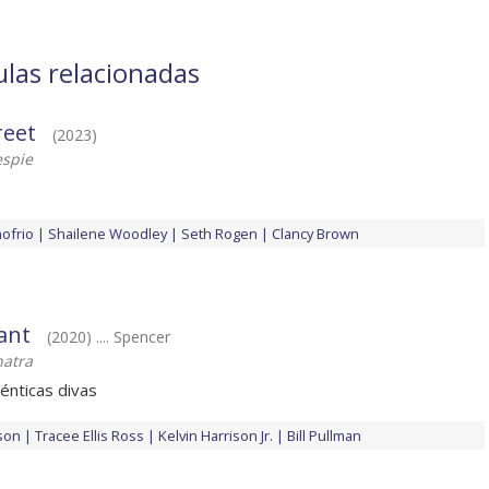
ulas relacionadas
reet
(2023)
espie
ofrio
Shailene Woodley
Seth Rogen
Clancy Brown
ant
(2020) .... Spencer
natra
énticas divas
son
Tracee Ellis Ross
Kelvin Harrison Jr.
Bill Pullman