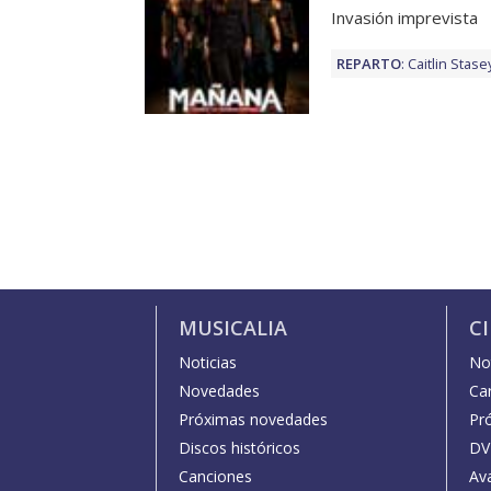
Invasión imprevista
REPARTO
:
Caitlin Stase
MUSICALIA
C
Noticias
Not
Novedades
Car
Próximas novedades
Pr
Discos históricos
DV
Canciones
Av