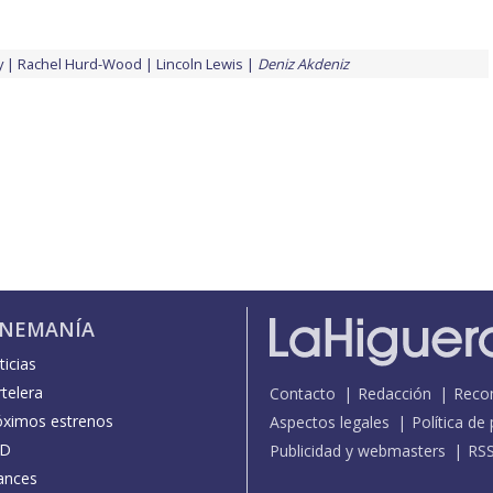
y
Rachel Hurd-Wood
Lincoln Lewis
Deniz Akdeniz
INEMANÍA
icias
telera
Contacto
Redacción
Reco
óximos estrenos
Aspectos legales
Política de
D
Publicidad y webmasters
RS
ances