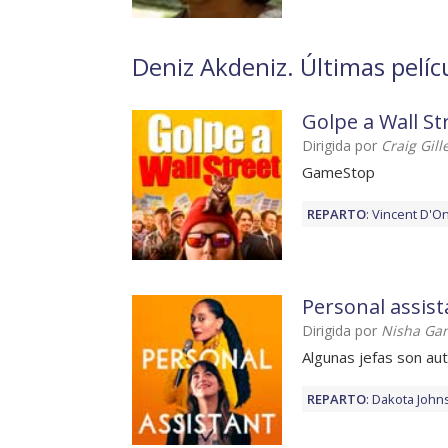
Deniz Akdeniz. Últimas pelíc
Golpe a Wall St
Dirigida por
Craig Gill
GameStop
REPARTO
:
Vincent D'On
Personal assist
Dirigida por
Nisha Ga
Algunas jefas son aut
REPARTO
:
Dakota John