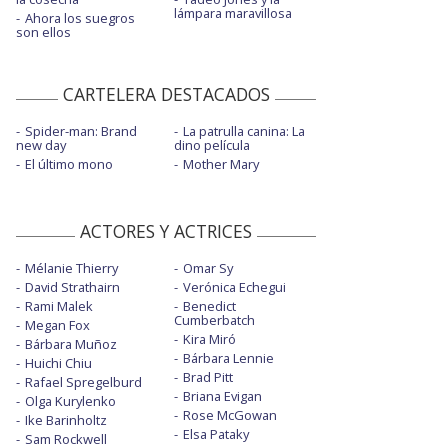
lámpara maravillosa
Ahora los suegros
son ellos
CARTELERA DESTACADOS
Spider-man: Brand
La patrulla canina: La
new day
dino película
El último mono
Mother Mary
ACTORES Y ACTRICES
Mélanie Thierry
Omar Sy
David Strathairn
Verónica Echegui
Rami Malek
Benedict
Cumberbatch
Megan Fox
Kira Miró
Bárbara Muñoz
Bárbara Lennie
Huichi Chiu
Brad Pitt
Rafael Spregelburd
Briana Evigan
Olga Kurylenko
Rose McGowan
Ike Barinholtz
Elsa Pataky
Sam Rockwell