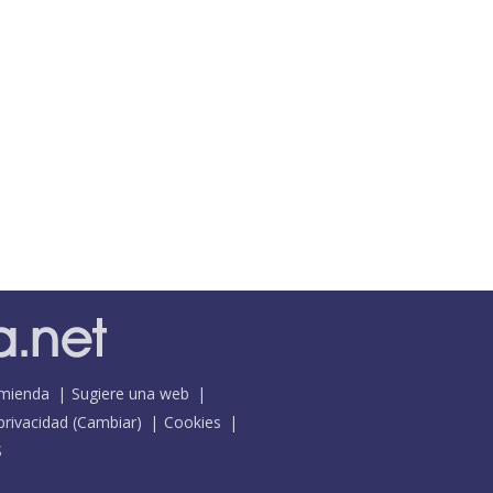
mienda
Sugiere una web
 privacidad
(
Cambiar
)
Cookies
S