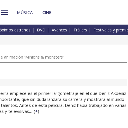
MÚSICA
CINE
óximos estrenos
DVD
Avances
Tráilers
Festivales y premi
a de animación 'Minions & monsters'
erra empiece es el primer largometraje en el que Deniz Akdeniz
importante, que sin duda lanzará su carrera y mostrará al mundo
alentos. Antes de esta película, Deniz había trabajado en varias
 y televisivas.... (
+
)