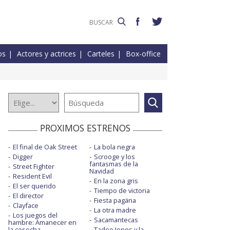
os
Actores y actrices
Carteles
Box-office
PROXIMOS ESTRENOS
El final de Oak Street
La bola negra
Digger
Scrooge y los
fantasmas de la
Street Fighter
Navidad
Resident Evil
En la zona gris
El ser querido
Tiempo de victoria
El director
Fiesta pagäna
Clayface
La otra madre
Los juegos del
Sacamantecas
hambre: Amanecer en
la cosecha
Tadeo Jones y la