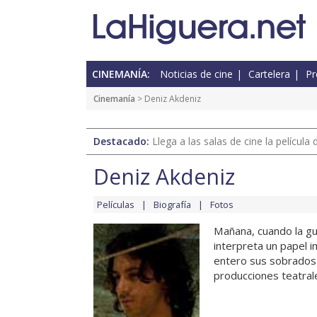
CINEMANÍA:
Noticias de cine
Cartelera
Pr
Cinemanía
> Deniz Akdeniz
Destacado:
Llega a las salas de cine la películ
Deniz Akdeniz
Películas
Biografía
Fotos
Mañana, cuando la gu
interpreta un papel 
entero sus sobrados t
producciones teatrales