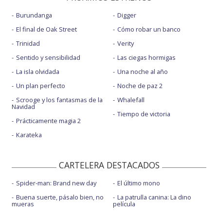
Burundanga
Digger
El final de Oak Street
Cómo robar un banco
Trinidad
Verity
Sentido y sensibilidad
Las ciegas hormigas
La isla olvidada
Una noche al año
Un plan perfecto
Noche de paz 2
Scrooge y los fantasmas de la
Whalefall
Navidad
Tiempo de victoria
Prácticamente magia 2
Karateka
CARTELERA DESTACADOS
Spider-man: Brand new day
El último mono
Buena suerte, pásalo bien, no
La patrulla canina: La dino
mueras
película