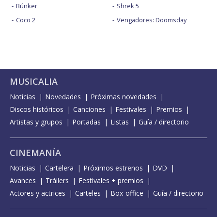
Búnker
Shrek 5
Coco 2
Vengadores: Doomsday
MUSICALIA
Noticias
Novedades
Próximas novedades
Discos históricos
Canciones
Festivales
Premios
Artistas y grupos
Portadas
Listas
Guía / directorio
CINEMANÍA
Noticias
Cartelera
Próximos estrenos
DVD
Avances
Tráilers
Festivales + premios
Actores y actrices
Carteles
Box-office
Guía / directorio