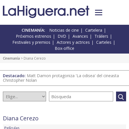
CINEMANÍA:
Noticias de cine
Cartelera
Próximos estrenos
DVD
Avances
Tráilers
Festivales y premios
Actores y actrices
Carteles
Box-office
Cinemanía
> Diana Cerezo
Destacado:
Matt Damon protagoniza 'La odisea' del cineasta
Christopher Nolan
Diana Cerezo
Películas