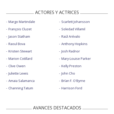
ACTORES Y ACTRICES
Margo Martindale
Scarlett Johansson
François Cluzet
Soledad Villamil
Jason Statham
Raúl Arévalo
Raoul Bova
Anthony Hopkins
Kristen Stewart
Josh Radnor
Marion Cotillard
Mary-Louise Parker
Clive Owen
Kelly Preston
Juliette Lewis
John Cho
Amaia Salamanca
Brían F. O'Byrne
Channing Tatum
Harrison Ford
AVANCES DESTACADOS