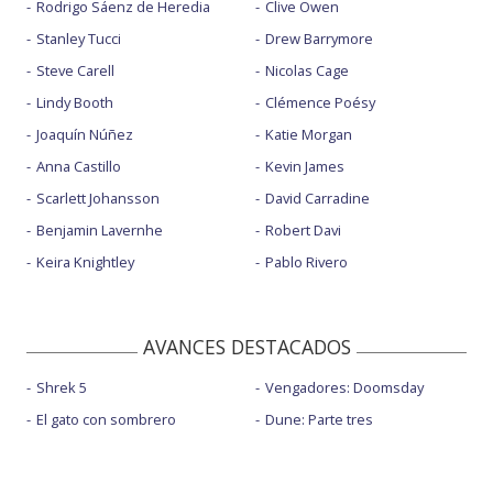
Rodrigo Sáenz de Heredia
Clive Owen
Stanley Tucci
Drew Barrymore
Steve Carell
Nicolas Cage
Lindy Booth
Clémence Poésy
Joaquín Núñez
Katie Morgan
Anna Castillo
Kevin James
Scarlett Johansson
David Carradine
Benjamin Lavernhe
Robert Davi
Keira Knightley
Pablo Rivero
AVANCES DESTACADOS
Shrek 5
Vengadores: Doomsday
El gato con sombrero
Dune: Parte tres