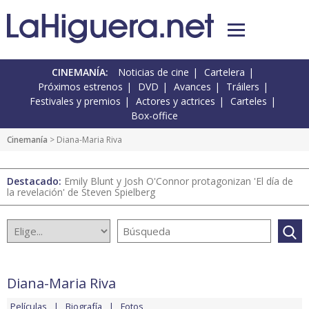
CINEMANÍA:
Noticias de cine
Cartelera
Próximos estrenos
DVD
Avances
Tráilers
Festivales y premios
Actores y actrices
Carteles
Box-office
Cinemanía
> Diana-Maria Riva
Destacado:
Emily Blunt y Josh O'Connor protagonizan 'El día de
la revelación' de Steven Spielberg
Diana-Maria Riva
Películas
Biografía
Fotos