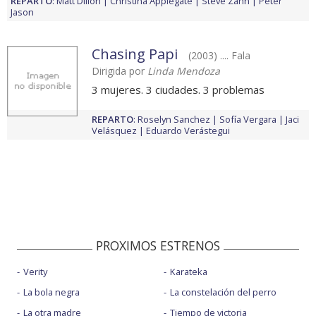
REPARTO
:
Matt Dillon
Christina Applegate
Steve Zahn
Peter
Jason
Chasing Papi
(2003) .... Fala
Dirigida por
Linda Mendoza
3 mujeres. 3 ciudades. 3 problemas
REPARTO
:
Roselyn Sanchez
Sofía Vergara
Jaci
Velásquez
Eduardo Verástegui
PROXIMOS ESTRENOS
Verity
Karateka
La bola negra
La constelación del perro
La otra madre
Tiempo de victoria