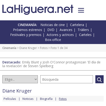
CINEMANÍA:
Noticias de cine
Cartelera
Próximos estrenos
DVD
Avances
Tráilers
Festivales y premios
Actores y actrices
Carteles
Box-office
Cinemanía
>
Diane Kruger
>
Fotos
> Foto 1 de 34
Destacado:
Emily Blunt y Josh O'Connor protagonizan 'El día de
la revelación' de Steven Spielberg
Diane Kruger
Películas
Noticias
Biografía
Fotos