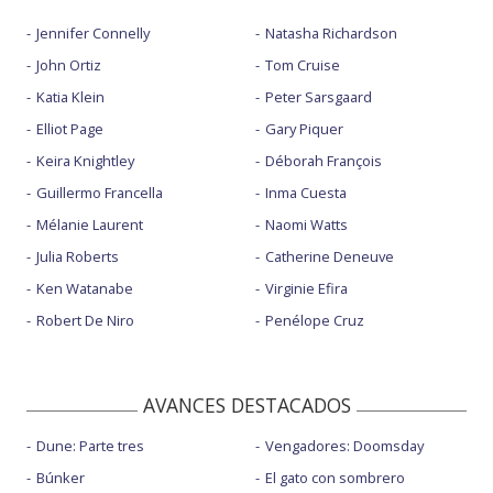
Jennifer Connelly
Natasha Richardson
John Ortiz
Tom Cruise
Katia Klein
Peter Sarsgaard
Elliot Page
Gary Piquer
Keira Knightley
Déborah François
Guillermo Francella
Inma Cuesta
Mélanie Laurent
Naomi Watts
Julia Roberts
Catherine Deneuve
Ken Watanabe
Virginie Efira
Robert De Niro
Penélope Cruz
AVANCES DESTACADOS
Dune: Parte tres
Vengadores: Doomsday
Búnker
El gato con sombrero