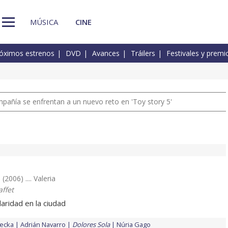
MÚSICA
CINE
óximos estrenos
DVD
Avances
Tráilers
Festivales y premi
pañía se enfrentan a un nuevo reto en 'Toy story 5'
(2006) .... Valeria
ffet
aridad en la ciudad
iecka
Adrián Navarro
Dolores Sola
Núria Gago