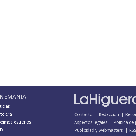
INEMANÍA
icias
telera
Contacto
Redacción
Reco
óximos estrenos
Aspectos legales
Política de
D
Publicidad y webmasters
RS