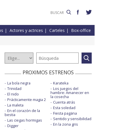
os
Actores y actrices
Carteles
Box-office
PROXIMOS ESTRENOS
La bola negra
Karateka
Trinidad
Los juegos del
hambre: Amanecer en
El nido
la cosecha
Prácticamente magia 2
Cuenta atrás
La maleta
Esta soledad
En el corazón de la
Fiesta pagäna
bestia
Sentido y sensibilidad
Las ciegas hormigas
En la zona gris
Digger