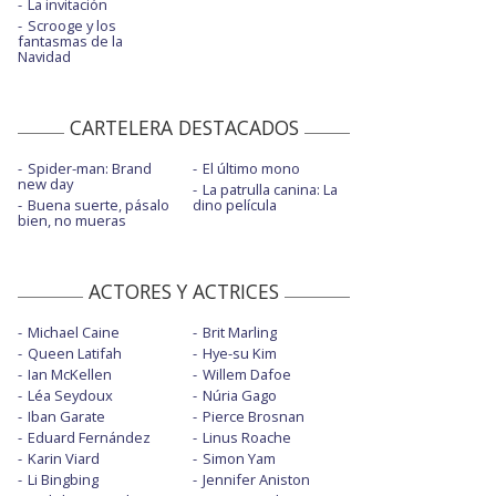
La invitación
Scrooge y los
fantasmas de la
Navidad
CARTELERA DESTACADOS
Spider-man: Brand
El último mono
new day
La patrulla canina: La
Buena suerte, pásalo
dino película
bien, no mueras
ACTORES Y ACTRICES
Michael Caine
Brit Marling
Queen Latifah
Hye-su Kim
Ian McKellen
Willem Dafoe
Léa Seydoux
Núria Gago
Iban Garate
Pierce Brosnan
Eduard Fernández
Linus Roache
Karin Viard
Simon Yam
Li Bingbing
Jennifer Aniston