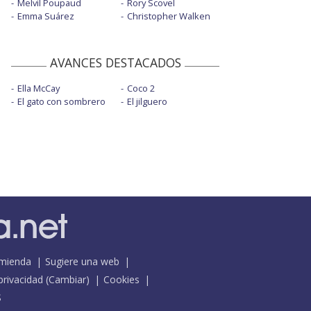
Melvil Poupaud
Rory Scovel
Emma Suárez
Christopher Walken
AVANCES DESTACADOS
Ella McCay
Coco 2
El gato con sombrero
El jilguero
mienda
Sugiere una web
 privacidad
(
Cambiar
)
Cookies
S