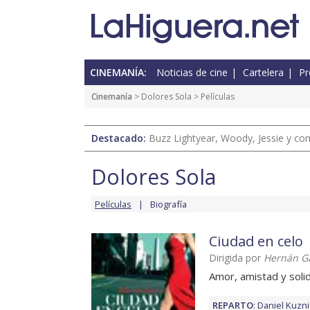
CINEMANÍA:
Noticias de cine
Cartelera
Pr
Cinemanía
>
Dolores Sola
> Películas
Destacado:
Buzz Lightyear, Woody, Jessie y com
Dolores Sola
Películas
Biografía
Ciudad en celo
Dirigida por
Hernán Ga
Amor, amistad y solid
REPARTO
:
Daniel Kuzn