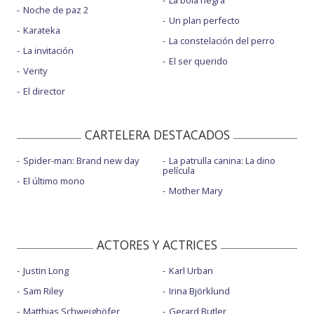
La bola negra
Noche de paz 2
Un plan perfecto
Karateka
La constelación del perro
La invitación
El ser querido
Verity
El director
CARTELERA DESTACADOS
Spider-man: Brand new day
La patrulla canina: La dino
película
El último mono
Mother Mary
ACTORES Y ACTRICES
Justin Long
Karl Urban
Sam Riley
Irina Björklund
Matthias Schweighöfer
Gerard Butler