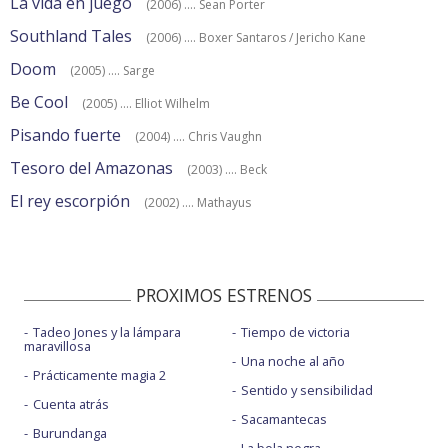
La vida en juego
(2006) .... Sean Porter
Southland Tales
(2006) .... Boxer Santaros / Jericho Kane
Doom
(2005) .... Sarge
Be Cool
(2005) .... Elliot Wilhelm
Pisando fuerte
(2004) .... Chris Vaughn
Tesoro del Amazonas
(2003) .... Beck
El rey escorpión
(2002) .... Mathayus
PROXIMOS ESTRENOS
Tadeo Jones y la lámpara
Tiempo de victoria
maravillosa
Una noche al año
Prácticamente magia 2
Sentido y sensibilidad
Cuenta atrás
Sacamantecas
Burundanga