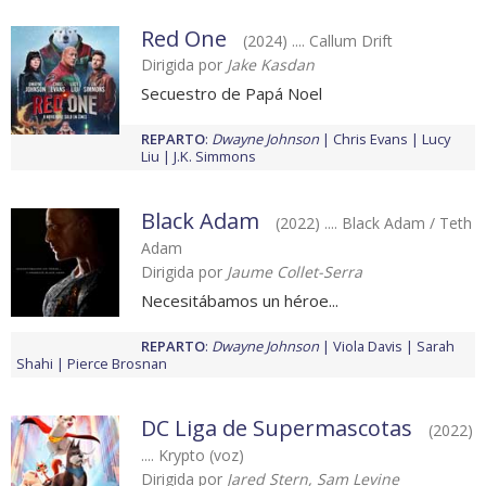
Red One
(2024) .... Callum Drift
Dirigida por
Jake Kasdan
Secuestro de Papá Noel
REPARTO
:
Dwayne Johnson
Chris Evans
Lucy
Liu
J.K. Simmons
Black Adam
(2022) .... Black Adam / Teth
Adam
Dirigida por
Jaume Collet-Serra
Necesitábamos un héroe...
REPARTO
:
Dwayne Johnson
Viola Davis
Sarah
Shahi
Pierce Brosnan
DC Liga de Supermascotas
(2022)
.... Krypto (voz)
Dirigida por
Jared Stern, Sam Levine