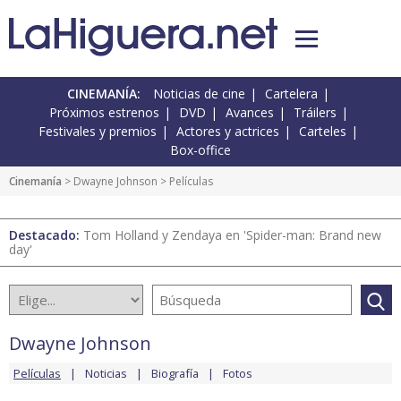
CINEMANÍA:
Noticias de cine
Cartelera
Próximos estrenos
DVD
Avances
Tráilers
Festivales y premios
Actores y actrices
Carteles
Box-office
Cinemanía
>
Dwayne Johnson
> Películas
Destacado:
Tom Holland y Zendaya en 'Spider-man: Brand new
day'
Dwayne Johnson
Películas
Noticias
Biografía
Fotos