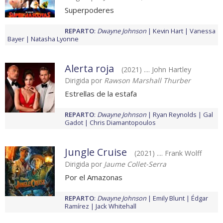
Superpoderes
REPARTO
:
Dwayne Johnson
Kevin Hart
Vanessa
Bayer
Natasha Lyonne
Alerta roja
(2021) .... John Hartley
Dirigida por
Rawson Marshall Thurber
Estrellas de la estafa
REPARTO
:
Dwayne Johnson
Ryan Reynolds
Gal
Gadot
Chris Diamantopoulos
Jungle Cruise
(2021) .... Frank Wolff
Dirigida por
Jaume Collet-Serra
Por el Amazonas
REPARTO
:
Dwayne Johnson
Emily Blunt
Édgar
Ramírez
Jack Whitehall