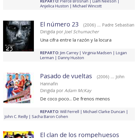
REPARTO
:
Pierce Brosnan
Liam Neeson
Anjelica Huston
Michael Wincott
El número 23
(2006) .... Padre Sebastian
Dirigida por
Joel Schumacher
Una cifra entre la razón y la locura
REPARTO
:
Jim Carrey
Virginia Madsen
Logan
Lerman
Danny Huston
Pasado de vueltas
(2006) .... John
Hannafin
Dirigida por
Adam McKay
De coco poco... De frenos menos
REPARTO
:
Will Ferrell
Michael Clarke Duncan
John C. Reilly
Sacha Baron Cohen
El clan de los rompehuesos