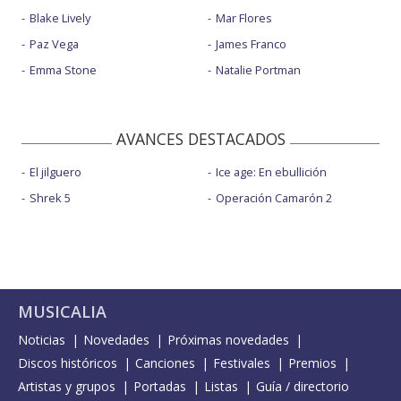
Blake Lively
Mar Flores
Paz Vega
James Franco
Emma Stone
Natalie Portman
AVANCES DESTACADOS
El jilguero
Ice age: En ebullición
Shrek 5
Operación Camarón 2
MUSICALIA
Noticias
Novedades
Próximas novedades
Discos históricos
Canciones
Festivales
Premios
Artistas y grupos
Portadas
Listas
Guía / directorio