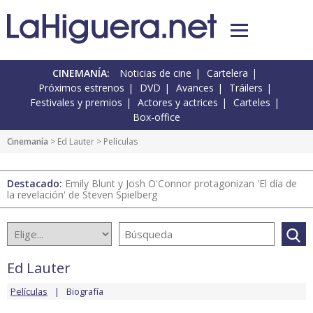
CINEMANÍA:
Noticias de cine
Cartelera
Próximos estrenos
DVD
Avances
Tráilers
Festivales y premios
Actores y actrices
Carteles
Box-office
Cinemanía
>
Ed Lauter
> Películas
Destacado:
Emily Blunt y Josh O'Connor protagonizan 'El día de
la revelación' de Steven Spielberg
Ed Lauter
Películas
Biografía