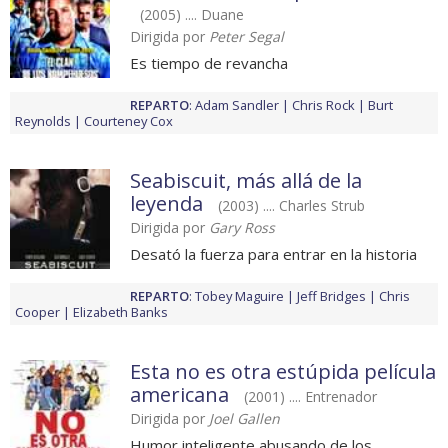
(2005) .... Duane
Dirigida por
Peter Segal
Es tiempo de revancha
REPARTO
:
Adam Sandler
Chris Rock
Burt
Reynolds
Courteney Cox
Seabiscuit, más allá de la
leyenda
(2003) .... Charles Strub
Dirigida por
Gary Ross
Desató la fuerza para entrar en la historia
REPARTO
:
Tobey Maguire
Jeff Bridges
Chris
Cooper
Elizabeth Banks
Esta no es otra estúpida película
americana
(2001) .... Entrenador
Dirigida por
Joel Gallen
Humor inteligente abusando de los