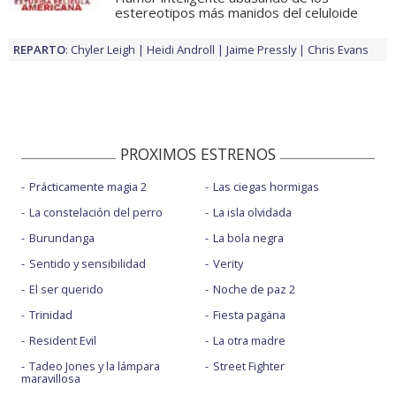
estereotipos más manidos del celuloide
REPARTO
:
Chyler Leigh
Heidi Androll
Jaime Pressly
Chris Evans
PROXIMOS ESTRENOS
Prácticamente magia 2
Las ciegas hormigas
La constelación del perro
La isla olvidada
Burundanga
La bola negra
Sentido y sensibilidad
Verity
El ser querido
Noche de paz 2
Trinidad
Fiesta pagäna
Resident Evil
La otra madre
Tadeo Jones y la lámpara
Street Fighter
maravillosa