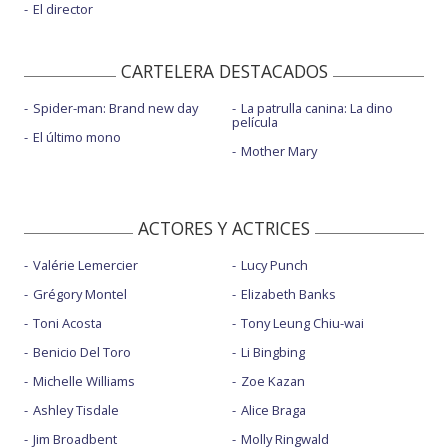
El director
CARTELERA DESTACADOS
Spider-man: Brand new day
La patrulla canina: La dino
película
El último mono
Mother Mary
ACTORES Y ACTRICES
Valérie Lemercier
Lucy Punch
Grégory Montel
Elizabeth Banks
Toni Acosta
Tony Leung Chiu-wai
Benicio Del Toro
Li Bingbing
Michelle Williams
Zoe Kazan
Ashley Tisdale
Alice Braga
Jim Broadbent
Molly Ringwald